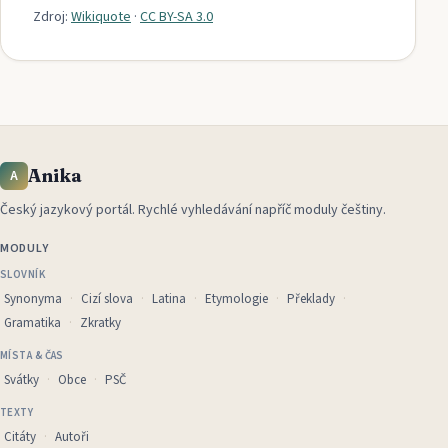
Zdroj:
Wikiquote
·
CC BY-SA 3.0
Anika
A
Český jazykový portál
.
Rychlé vyhledávání napříč moduly češtiny.
MODULY
SLOVNÍK
Synonyma
Cizí slova
Latina
Etymologie
Překlady
Gramatika
Zkratky
MÍSTA & ČAS
Svátky
Obce
PSČ
TEXTY
Citáty
Autoři