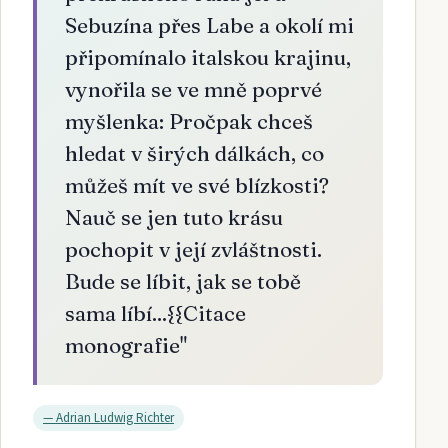
Sebuzína přes Labe a okolí mi
připomínalo italskou krajinu,
vynořila se ve mně poprvé
myšlenka: Pročpak chceš
hledat v širých dálkách, co
můžeš mít ve své blízkosti?
Nauč se jen tuto krásu
pochopit v její zvláštnosti.
Bude se líbit, jak se tobě
sama líbí...{{Citace
monografie
"
—
Adrian Ludwig Richter