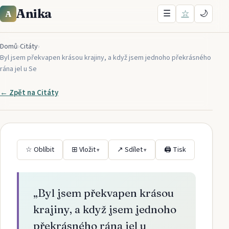
Anika
☰
☆
🌙
A
Domů
›
Citáty
›
Byl jsem překvapen krásou krajiny, a když jsem jednoho překrásného
rána jel u Se
← Zpět na
Citáty
☆ Oblíbit
⊞ Vložit
↗ Sdílet
🖨 Tisk
▾
▾
„
Byl jsem překvapen krásou
krajiny, a když jsem jednoho
překrásného rána jel u