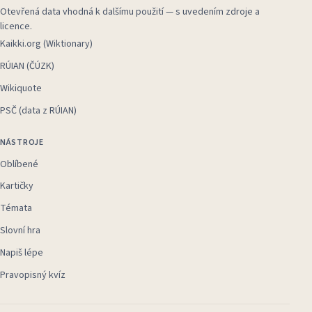
Otevřená data vhodná k dalšímu použití — s uvedením zdroje a
licence.
Kaikki.org (Wiktionary)
RÚIAN (ČÚZK)
Wikiquote
PSČ (data z RÚIAN)
NÁSTROJE
Oblíbené
Kartičky
Témata
Slovní hra
Napiš lépe
Pravopisný kvíz