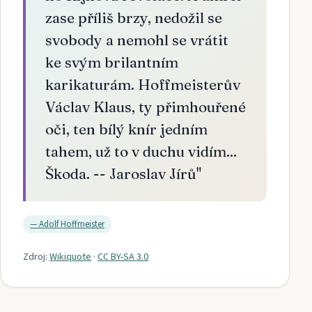
zase příliš brzy, nedožil se
svobody a nemohl se vrátit
ke svým brilantním
karikaturám. Hoffmeisterův
Václav Klaus, ty přimhouřené
oči, ten bílý knír jedním
tahem, už to v duchu vidím...
Škoda. -- Jaroslav Jírů
"
—
Adolf Hoffmeister
Zdroj:
Wikiquote
·
CC BY-SA 3.0