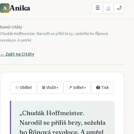
Anika
☰
☆
🌙
A
Domů
›
Citáty
›
Chudák Hoffmeister. Narodil se příliš brzy, sežehla ho Říjnová
revoluce. A umřel
← Zpět na
Citáty
☆ Oblíbit
⊞ Vložit
↗ Sdílet
🖨 Tisk
▾
▾
„
Chudák Hoffmeister.
Narodil se příliš brzy, sežehla
ho Říjnová revoluce. A umřel