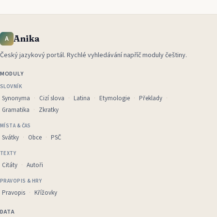
Anika
A
Český jazykový portál
.
Rychlé vyhledávání napříč moduly češtiny.
MODULY
SLOVNÍK
Synonyma
Cizí slova
Latina
Etymologie
Překlady
Gramatika
Zkratky
MÍSTA & ČAS
Svátky
Obce
PSČ
TEXTY
Citáty
Autoři
PRAVOPIS & HRY
Pravopis
Křížovky
DATA