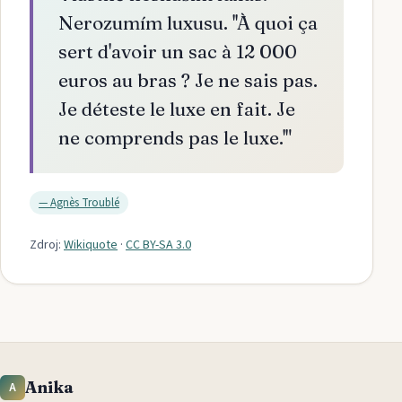
Nerozumím luxusu. ''À quoi ça
sert d'avoir un sac à 12 000
euros au bras ? Je ne sais pas.
Je déteste le luxe en fait. Je
ne comprends pas le luxe.'
"
—
Agnès Troublé
Zdroj:
Wikiquote
·
CC BY-SA 3.0
Anika
A