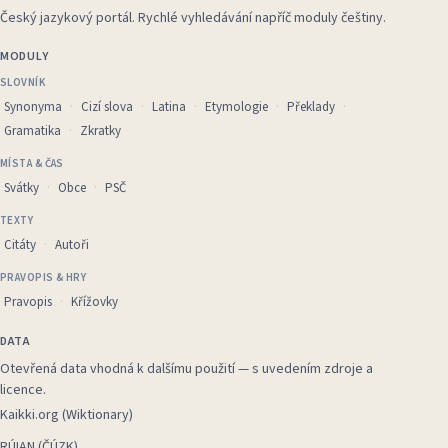
Český jazykový portál
.
Rychlé vyhledávání napříč moduly češtiny.
MODULY
SLOVNÍK
Synonyma
Cizí slova
Latina
Etymologie
Překlady
Gramatika
Zkratky
MÍSTA & ČAS
Svátky
Obce
PSČ
TEXTY
Citáty
Autoři
PRAVOPIS & HRY
Pravopis
Křížovky
DATA
Otevřená data vhodná k dalšímu použití — s uvedením zdroje a
licence.
Kaikki.org (Wiktionary)
RÚIAN (ČÚZK)