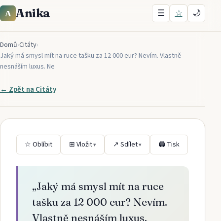
Anika
☰
☆
🌙
A
Domů
›
Citáty
›
Jaký má smysl mít na ruce tašku za 12 000 eur? Nevím. Vlastně
nesnáším luxus. Ne
← Zpět na
Citáty
☆ Oblíbit
⊞ Vložit
↗ Sdílet
🖨 Tisk
▾
▾
„
Jaký má smysl mít na ruce
tašku za 12 000 eur? Nevím.
Vlastně nesnáším luxus.