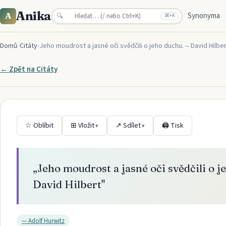
Anika
Synonyma
A
🔍
⌘
+K
Domů
›
Citáty
›
Jeho moudrost a jasné oči svědčili o jeho duchu. -- David Hilbe
← Zpět na
Citáty
☆ Oblíbit
⊞ Vložit
↗ Sdílet
🖨 Tisk
▾
▾
„
Jeho moudrost a jasné oči svědčili o j
David Hilbert
"
—
Adolf Hurwitz