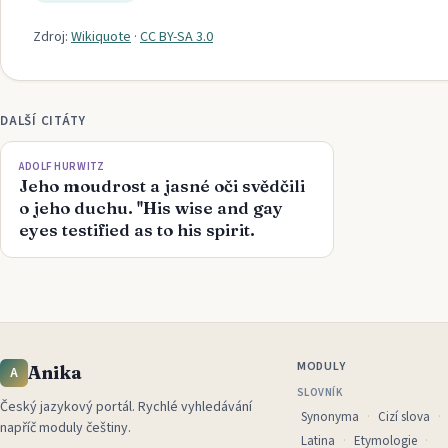
Zdroj:
Wikiquote
·
CC BY-SA 3.0
DALŠÍ CITÁTY
ADOLF HURWITZ
Jeho moudrost a jasné oči svědčili
o jeho duchu. ''His wise and gay
eyes testified as to his spirit.
MODULY
Anika
A
SLOVNÍK
Český jazykový portál
.
Rychlé vyhledávání
Synonyma
Cizí slova
napříč moduly češtiny.
Latina
Etymologie