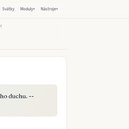
Svátky
Moduly
Nástroje
▾
▾
rt
eho duchu. --