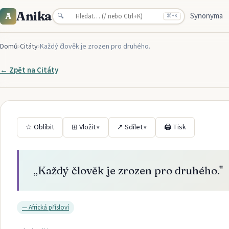
Anika
Synonyma
A
🔍
⌘
+K
Domů
›
Citáty
›
Každý člověk je zrozen pro druhého.
← Zpět na
Citáty
☆ Oblíbit
⊞ Vložit
↗ Sdílet
🖨 Tisk
▾
▾
„
Každý člověk je zrozen pro druhého.
"
—
Africká přísloví