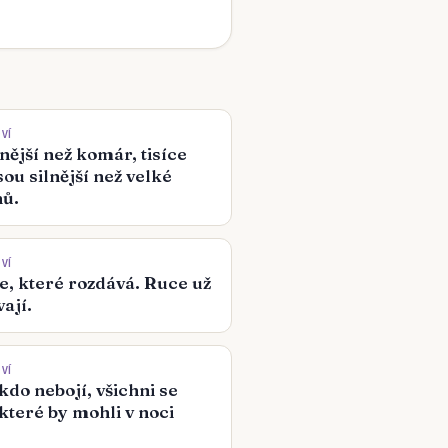
VÍ
lnější než komár, tisíce
ou silnější než velké
nů.
VÍ
ce, které rozdává. Ruce už
ají.
VÍ
kdo nebojí, všichni se
 které by mohli v noci