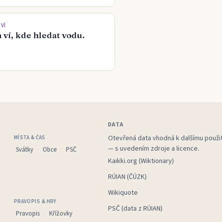
VÍ
 ví, kde hledat vodu.
DATA
Otevřená data vhodná k dalšímu použit
MÍSTA & ČAS
— s uvedením zdroje a licence.
Svátky
Obce
PSČ
Kaikki.org (Wiktionary)
RÚIAN (ČÚZK)
Wikiquote
PRAVOPIS & HRY
PSČ (data z RÚIAN)
Pravopis
Křížovky