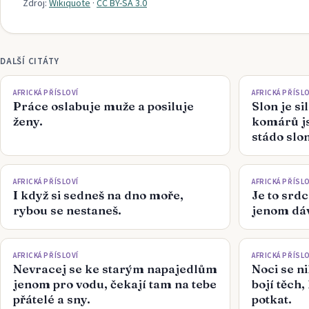
Zdroj:
Wikiquote
·
CC BY-SA 3.0
DALŠÍ CITÁTY
AFRICKÁ PŘÍSLOVÍ
AFRICKÁ PŘÍSLO
Práce oslabuje muže a posiluje
Slon je si
ženy.
komárů js
stádo slo
AFRICKÁ PŘÍSLOVÍ
AFRICKÁ PŘÍSLO
I když si sedneš na dno moře,
Je to srd
rybou se nestaneš.
jenom dáv
AFRICKÁ PŘÍSLOVÍ
AFRICKÁ PŘÍSLO
Nevracej se ke starým napajedlům
Noci se ni
jenom pro vodu, čekají tam na tebe
bojí těch,
přátelé a sny.
potkat.