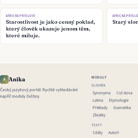
AFRICKÁ PŘÍSLOVÍ
AFRICKÁ PŘÍSLO
Starostlivost je jako cenný poklad,
Starý slon
který člověk ukazuje jenom těm,
které miluje.
MODULY
Anika
A
SLOVNÍK
Český jazykový portál
.
Rychlé vyhledávání
Synonyma
Cizí slova
napříč moduly češtiny.
Latina
Etymologie
Překlady
Gramatika
Zkratky
TEXTY
Citáty
Autoři