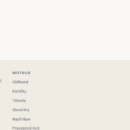
NÁSTROJE
í
Oblíbené
Kartičky
Témata
Slovní hra
Napiš lépe
Pravopisný kvíz