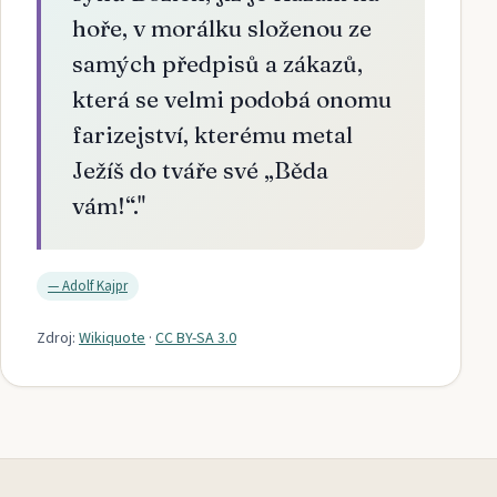
hoře, v morálku složenou ze
samých předpisů a zákazů,
která se velmi podobá onomu
farizejství, kterému metal
Ježíš do tváře své „Běda
vám!“.
"
—
Adolf Kajpr
Zdroj:
Wikiquote
·
CC BY-SA 3.0