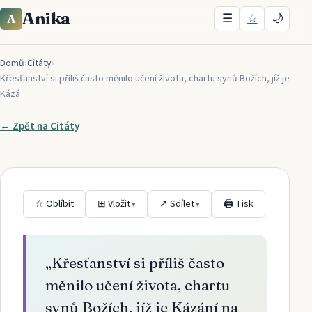
Anika
☰
☆
🌙
A
Domů
›
Citáty
›
Křesťanství si příliš často měnilo učení života, chartu synů Božích, jíž je
Kázá
← Zpět na
Citáty
☆ Oblíbit
⊞ Vložit
↗ Sdílet
🖨 Tisk
▾
▾
„
Křesťanství si příliš často
měnilo učení života, chartu
synů Božích, jíž je Kázání na