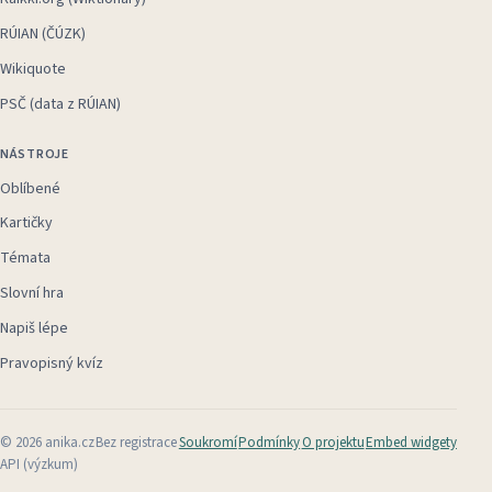
RÚIAN (ČÚZK)
Wikiquote
PSČ (data z RÚIAN)
NÁSTROJE
Oblíbené
Kartičky
Témata
Slovní hra
Napiš lépe
Pravopisný kvíz
©
2026
anika.cz
Bez registrace
Soukromí
Podmínky
O projektu
Embed widgety
API (výzkum)