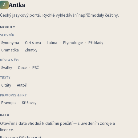
Anika
A
Český jazykový portál
.
Rychlé vyhledávání napříč moduly češtiny.
MODULY
SLOVNÍK
Synonyma
Cizí slova
Latina
Etymologie
Překlady
Gramatika
Zkratky
MÍSTA & ČAS
Svátky
Obce
PSČ
TEXTY
Citáty
Autoři
PRAVOPIS & HRY
Pravopis
Křížovky
DATA
Otevřená data vhodná k dalšímu použití — s uvedením zdroje a
licence.
Kaikki.org (Wiktionary)