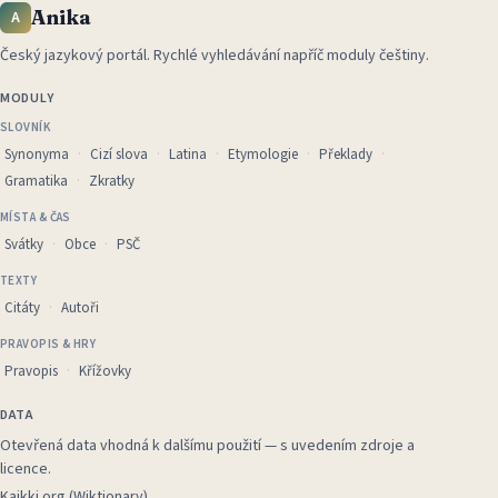
Anika
A
Český jazykový portál
.
Rychlé vyhledávání napříč moduly češtiny.
MODULY
SLOVNÍK
Synonyma
Cizí slova
Latina
Etymologie
Překlady
Gramatika
Zkratky
MÍSTA & ČAS
Svátky
Obce
PSČ
TEXTY
Citáty
Autoři
PRAVOPIS & HRY
Pravopis
Křížovky
DATA
Otevřená data vhodná k dalšímu použití — s uvedením zdroje a
licence.
Kaikki.org (Wiktionary)