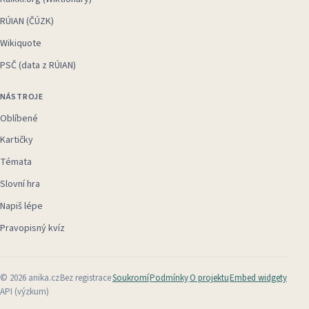
RÚIAN (ČÚZK)
Wikiquote
PSČ (data z RÚIAN)
NÁSTROJE
Oblíbené
Kartičky
Témata
Slovní hra
Napiš lépe
Pravopisný kvíz
©
2026
anika.cz
Bez registrace
Soukromí
Podmínky
O projektu
Embed widgety
API (výzkum)