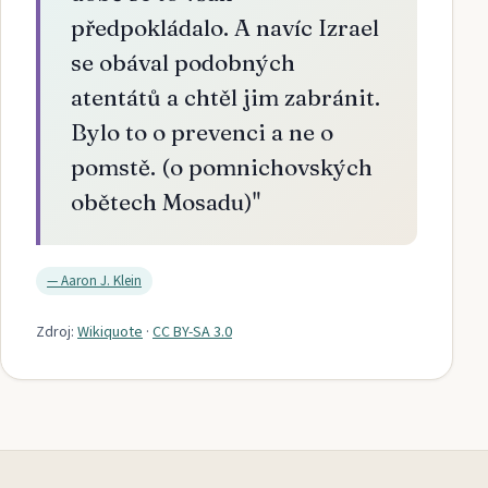
předpokládalo. A navíc Izrael
se obával podobných
atentátů a chtěl jim zabránit.
Bylo to o prevenci a ne o
pomstě. (o pomnichovských
obětech Mosadu)
"
—
Aaron J. Klein
Zdroj:
Wikiquote
·
CC BY-SA 3.0