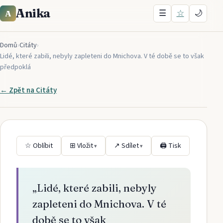
Anika
☰
☆
🌙
A
Domů
›
Citáty
›
Lidé, které zabili, nebyly zapleteni do Mnichova. V té době se to však
předpoklá
← Zpět na
Citáty
☆ Oblíbit
⊞ Vložit
↗ Sdílet
🖨 Tisk
▾
▾
„
Lidé, které zabili, nebyly
zapleteni do Mnichova. V té
době se to však