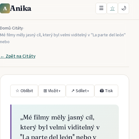
Anika
☰
☆
🌙
A
Domů
›
Citáty
›
Mé filmy měly jasný cíl, který byl velmi viditelný v ''La parte del león''
nebo
← Zpět na
Citáty
☆ Oblíbit
⊞ Vložit
↗ Sdílet
🖨 Tisk
▾
▾
„
Mé filmy měly jasný cíl,
který byl velmi viditelný v
''La parte del león'' nebo v