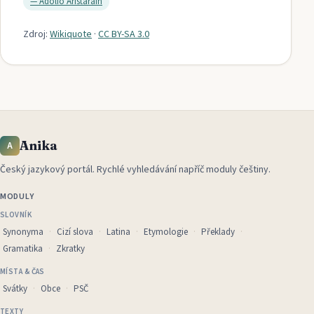
—
Adolfo Aristarain
Zdroj:
Wikiquote
·
CC BY-SA 3.0
Anika
A
Český jazykový portál
.
Rychlé vyhledávání napříč moduly češtiny.
MODULY
SLOVNÍK
Synonyma
Cizí slova
Latina
Etymologie
Překlady
Gramatika
Zkratky
MÍSTA & ČAS
Svátky
Obce
PSČ
TEXTY