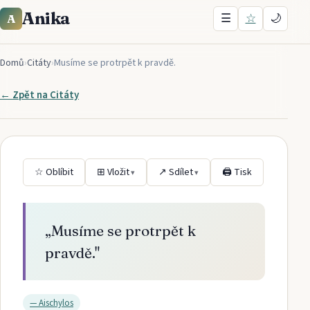
Anika
☰
☆
🌙
A
Domů
›
Citáty
›
Musíme se protrpět k pravdě.
← Zpět na
Citáty
☆ Oblíbit
⊞ Vložit
↗ Sdílet
🖨 Tisk
▾
▾
„
Musíme se protrpět k
pravdě.
"
—
Aischylos