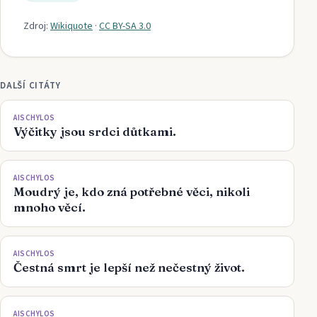
Zdroj:
Wikiquote
·
CC BY-SA 3.0
DALŠÍ CITÁTY
AISCHYLOS
Výčitky jsou srdci důtkami.
AISCHYLOS
Moudrý je, kdo zná potřebné věci, nikoli
mnoho věcí.
AISCHYLOS
Čestná smrt je lepší než nečestný život.
AISCHYLOS