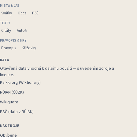
MÍSTA & ČAS
Svátky
Obce
PSČ
TEXTY
Citáty
Autoři
PRAVOPIS & HRY
Pravopis
Křížovky
DATA
Otevřená data vhodná k dalšímu použití — s uvedením zdroje a
licence.
Kaikki.org (Wiktionary)
RÚIAN (ČÚZK)
Wikiquote
PSČ (data z RÚIAN)
NÁSTROJE
Oblíbené