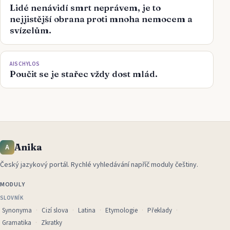
Lidé nenávidí smrt neprávem, je to
nejjistější obrana proti mnoha nemocem a
svízelům.
AISCHYLOS
Poučit se je stařec vždy dost mlád.
Anika
A
Český jazykový portál
.
Rychlé vyhledávání napříč moduly češtiny.
MODULY
SLOVNÍK
Synonyma
Cizí slova
Latina
Etymologie
Překlady
Gramatika
Zkratky