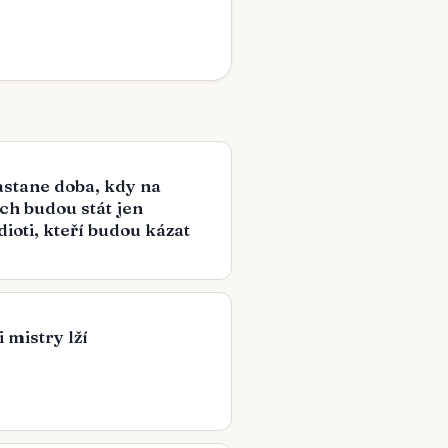
stane doba, kdy na
ch budou stát jen
dioti, kteří budou kázat
 mistry lží