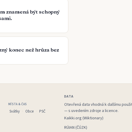
em znamená být schopný
sami.
zný konec než hrůza bez
DATA
Otevřená data vhodná k dalšímu použit
MÍSTA & ČAS
— s uvedením zdroje a licence.
Svátky
Obce
PSČ
Kaikki.org (Wiktionary)
RÚIAN (ČÚZK)