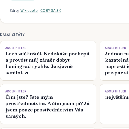
Zdroj:
Wikiquote
·
CC BY-SA 3.0
DALŠÍ CITÁTY
ADOLF HITLER
ADOLF HITLER
Leeb zdětinštěl. Nedokáže pochopit
Jednou na
a provést můj záměr dobýt
kazatelná
Leningrad rychle. Je zjevně
naprostí i
senilní, zt
pro pár st
ADOLF HITLER
ADOLF HITLER
Čím jste? Jste mým
největšími
prostřednictvím. A čím jsem já? Já
jsem pouze prostřednictvím Vás
samých.