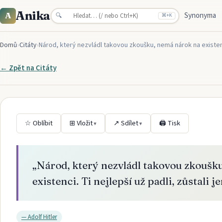
Anika
Synonyma
A
🔍
⌘
+K
Domů
›
Citáty
›
Národ, který nezvládl takovou zkoušku, nemá nárok na existenci
← Zpět na
Citáty
☆ Oblíbit
⊞ Vložit
↗ Sdílet
🖨 Tisk
▾
▾
„
Národ, který nezvládl takovou zkoušk
existenci. Ti nejlepší už padli, zůstali 
—
Adolf Hitler