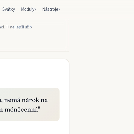
Svátky
Moduly
Nástroje
▾
▾
. Ti nejlepší už p
u, nemá nárok na
jen méněcenní.
"