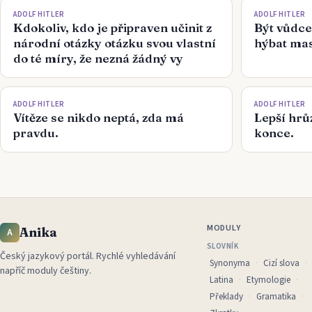
ADOLF HITLER
ADOLF HITLER
Kdokoliv, kdo je připraven učinit z
Být vůdc
národní otázky otázku svou vlastní
hýbat ma
do té míry, že nezná žádný vy
ADOLF HITLER
ADOLF HITLER
Vítěze se nikdo neptá, zda má
Lepší hrů
pravdu.
konce.
MODULY
Anika
A
SLOVNÍK
Český jazykový portál
.
Rychlé vyhledávání
Synonyma
Cizí slova
napříč moduly češtiny.
Latina
Etymologie
Překlady
Gramatika