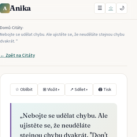
Anika
☰
☆
🌙
A
Domů
›
Citáty
›
Nebojte se udělat chybu. Ale ujistěte se, že neuděláte stejnou chybu
dvakrát. ''
← Zpět na
Citáty
☆ Oblíbit
⊞ Vložit
↗ Sdílet
🖨 Tisk
▾
▾
„
Nebojte se udělat chybu. Ale
ujistěte se, že neuděláte
stejnou chybu dvakrát. ''Don't