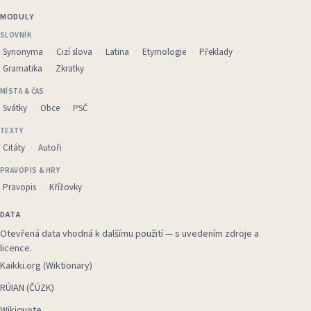
MODULY
SLOVNÍK
Synonyma
Cizí slova
Latina
Etymologie
Překlady
Gramatika
Zkratky
MÍSTA & ČAS
Svátky
Obce
PSČ
TEXTY
Citáty
Autoři
PRAVOPIS & HRY
Pravopis
Křížovky
DATA
Otevřená data vhodná k dalšímu použití — s uvedením zdroje a
licence.
Kaikki.org (Wiktionary)
RÚIAN (ČÚZK)
Wikiquote