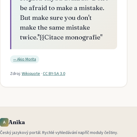
be afraid to make a mistake.
But make sure you don't
make the same mistake
twice.''{{Citace monografie
"
—
Akio Morita
Zdroj:
Wikiquote
·
CC BY-SA 3.0
Anika
A
Český jazykový portál
.
Rychlé vyhledávání napříč moduly češtiny.