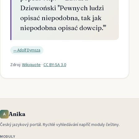
Dziewoński ''Pewnych ludzi
opisać niepodobna, tak jak
niepodobna opisać dowcip.'
"
—
Adolf Dymsza
Zdroj:
Wikiquote
·
CC BY-SA 3.0
Anika
A
Český jazykový portál
.
Rychlé vyhledávání napříč moduly češtiny.
MODULY