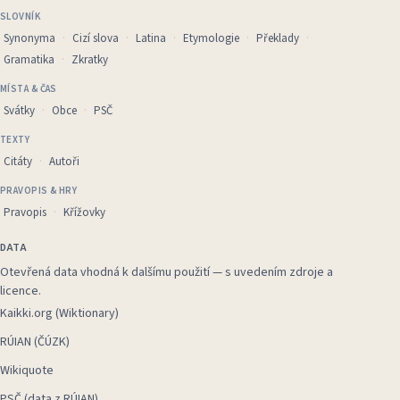
SLOVNÍK
Synonyma
Cizí slova
Latina
Etymologie
Překlady
Gramatika
Zkratky
MÍSTA & ČAS
Svátky
Obce
PSČ
TEXTY
Citáty
Autoři
PRAVOPIS & HRY
Pravopis
Křížovky
DATA
Otevřená data vhodná k dalšímu použití — s uvedením zdroje a
licence.
Kaikki.org (Wiktionary)
RÚIAN (ČÚZK)
Wikiquote
PSČ (data z RÚIAN)