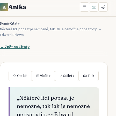
Anika
☰
☆
🌙
A
Domů
›
Citáty
›
Některé lidi popsat je nemožné, tak jak je nemožné popsat vtip. --
Edward Dziewo
← Zpět na
Citáty
☆ Oblíbit
⊞ Vložit
↗ Sdílet
🖨 Tisk
▾
▾
„
Některé lidi popsat je
nemožné, tak jak je nemožné
popsat vtip. -- Edward