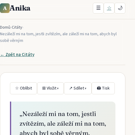
Anika
☰
☆
🌙
A
Domů
›
Citáty
›
Nezáleží mi na tom, jestli zvítězím, ale záleží mi na tom, abych byl
sobě věrným
← Zpět na
Citáty
☆ Oblíbit
⊞ Vložit
↗ Sdílet
🖨 Tisk
▾
▾
„
Nezáleží mi na tom, jestli
zvítězím, ale záleží mi na tom,
abych byl sobě věrným.