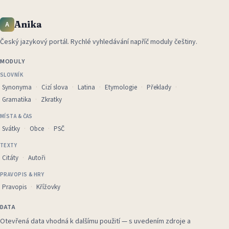
Anika
A
Český jazykový portál
.
Rychlé vyhledávání napříč moduly češtiny.
MODULY
SLOVNÍK
Synonyma
Cizí slova
Latina
Etymologie
Překlady
Gramatika
Zkratky
MÍSTA & ČAS
Svátky
Obce
PSČ
TEXTY
Citáty
Autoři
PRAVOPIS & HRY
Pravopis
Křížovky
DATA
Otevřená data vhodná k dalšímu použití — s uvedením zdroje a