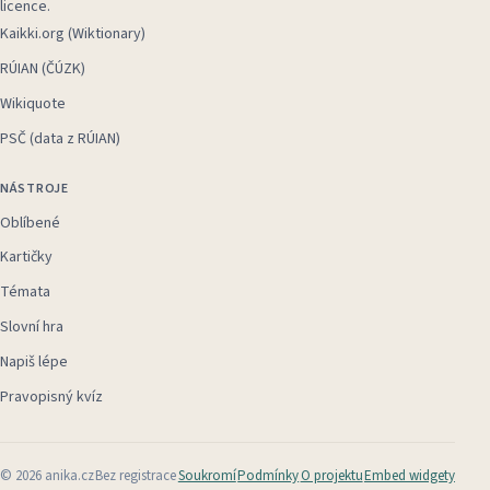
licence.
Kaikki.org (Wiktionary)
RÚIAN (ČÚZK)
Wikiquote
PSČ (data z RÚIAN)
NÁSTROJE
Oblíbené
Kartičky
Témata
Slovní hra
Napiš lépe
Pravopisný kvíz
©
2026
anika.cz
Bez registrace
Soukromí
Podmínky
O projektu
Embed widgety