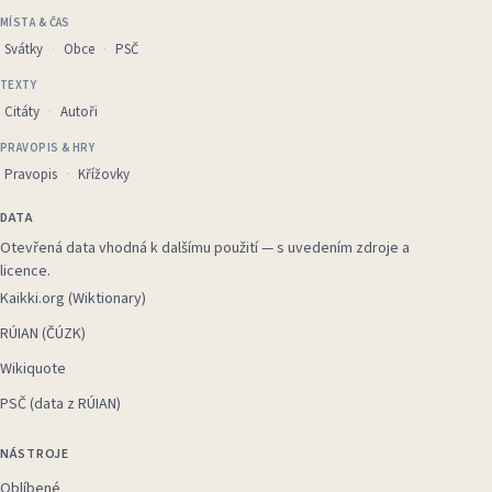
MÍSTA & ČAS
Svátky
Obce
PSČ
TEXTY
Citáty
Autoři
PRAVOPIS & HRY
Pravopis
Křížovky
DATA
Otevřená data vhodná k dalšímu použití — s uvedením zdroje a
licence.
Kaikki.org (Wiktionary)
RÚIAN (ČÚZK)
Wikiquote
PSČ (data z RÚIAN)
NÁSTROJE
Oblíbené