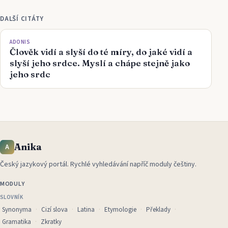
DALŠÍ CITÁTY
ADONIS
Člověk vidí a slyší do té míry, do jaké vidí a
slyší jeho srdce. Myslí a chápe stejně jako
jeho srdc
Anika
A
Český jazykový portál
.
Rychlé vyhledávání napříč moduly češtiny.
MODULY
SLOVNÍK
Synonyma
Cizí slova
Latina
Etymologie
Překlady
Gramatika
Zkratky