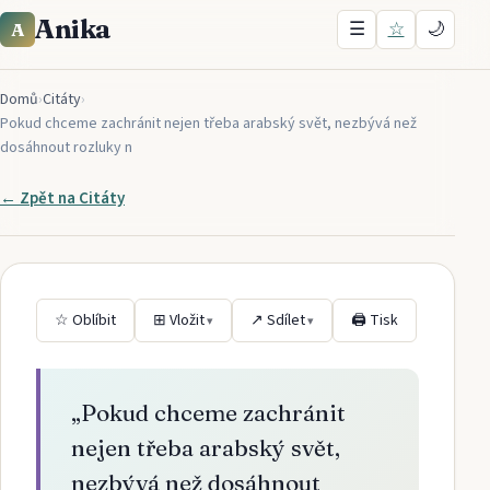
Anika
☰
☆
🌙
A
Domů
›
Citáty
›
Pokud chceme zachránit nejen třeba arabský svět, nezbývá než
dosáhnout rozluky n
← Zpět na
Citáty
☆ Oblíbit
⊞ Vložit
↗ Sdílet
🖨 Tisk
▾
▾
„
Pokud chceme zachránit
nejen třeba arabský svět,
nezbývá než dosáhnout