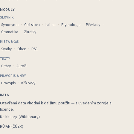
MODULY
SLOVNÍK
Synonyma
Cizí slova
Latina
Etymologie
Překlady
Gramatika
Zkratky
MÍSTA & ČAS
Svátky
Obce
PSČ
TEXTY
Citáty
Autoři
PRAVOPIS & HRY
Pravopis
Křížovky
DATA
Otevřená data vhodná k dalšímu použití — s uvedením zdroje a
licence.
Kaikki.org (Wiktionary)
RÚIAN (ČÚZK)