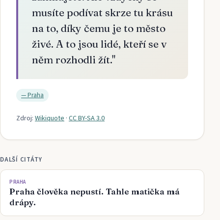
musíte podívat skrze tu krásu
na to, díky čemu je to město
živé. A to jsou lidé, kteří se v
něm rozhodli žít.
"
—
Praha
Zdroj:
Wikiquote
·
CC BY-SA 3.0
DALŠÍ CITÁTY
PRAHA
Praha člověka nepustí. Tahle matička má
drápy.