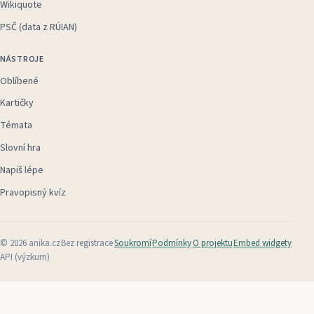
Wikiquote
PSČ (data z RÚIAN)
NÁSTROJE
Oblíbené
Kartičky
Témata
Slovní hra
Napiš lépe
Pravopisný kvíz
©
2026
anika.cz
Bez registrace
Soukromí
Podmínky
O projektu
Embed widgety
API (výzkum)