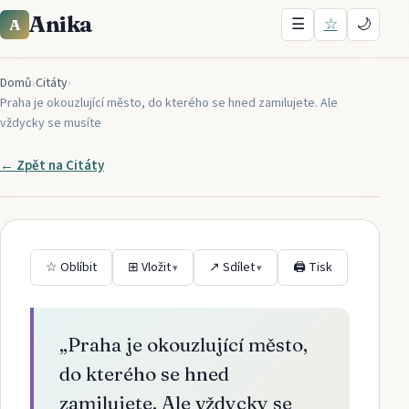
Anika
☰
☆
🌙
A
Domů
›
Citáty
›
Praha je okouzlující město, do kterého se hned zamilujete. Ale
vždycky se musíte
← Zpět na
Citáty
☆ Oblíbit
⊞ Vložit
↗ Sdílet
🖨 Tisk
▾
▾
„
Praha je okouzlující město,
do kterého se hned
zamilujete. Ale vždycky se