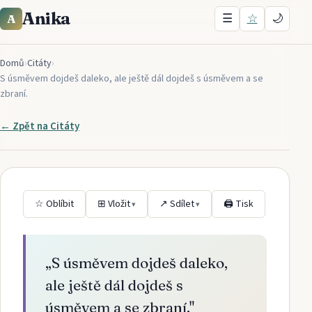
Anika
☰
☆
🌙
A
Domů
›
Citáty
›
S úsměvem dojdeš daleko, ale ještě dál dojdeš s úsměvem a se
zbraní.
← Zpět na
Citáty
☆ Oblíbit
⊞ Vložit
↗ Sdílet
🖨 Tisk
▾
▾
„
S úsměvem dojdeš daleko,
ale ještě dál dojdeš s
úsměvem a se zbraní.
"