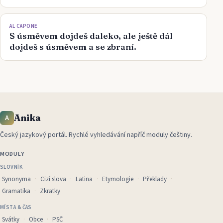
AL CAPONE
S úsměvem dojdeš daleko, ale ještě dál
dojdeš s úsměvem a se zbraní.
Anika
A
Český jazykový portál
.
Rychlé vyhledávání napříč moduly češtiny.
MODULY
SLOVNÍK
Synonyma
Cizí slova
Latina
Etymologie
Překlady
Gramatika
Zkratky
MÍSTA & ČAS
Svátky
Obce
PSČ