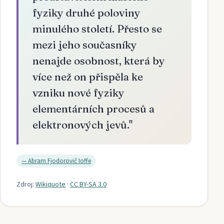
fyziky druhé poloviny
minulého století. Přesto se
mezi jeho současníky
nenajde osobnost, která by
více než on přispěla ke
vzniku nové fyziky
elementárních procesů a
elektronových jevů.
"
—
Abram Fjodorovič Ioffe
Zdroj:
Wikiquote
·
CC BY-SA 3.0