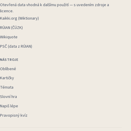
Otevřená data vhodná k dalšímu použití — s uvedením zdroje a
licence.
Kaikki.org (Wiktionary)
RÚIAN (ČÚZK)
Wikiquote
PSČ (data z RÚIAN)
NÁSTROJE
Oblíbené
Kartičky
Témata
Slovní hra
Napiš lépe
Pravopisný kvíz