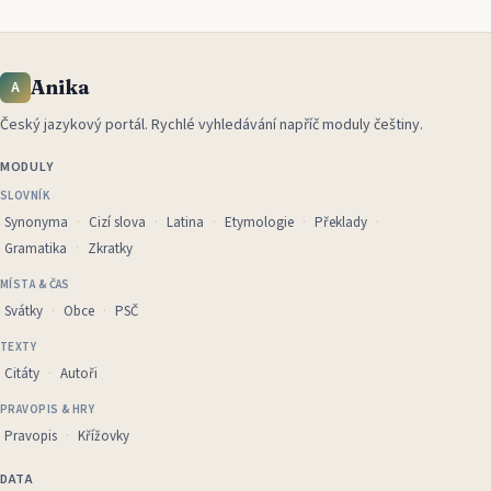
Anika
A
Český jazykový portál
.
Rychlé vyhledávání napříč moduly češtiny.
MODULY
SLOVNÍK
Synonyma
Cizí slova
Latina
Etymologie
Překlady
Gramatika
Zkratky
MÍSTA & ČAS
Svátky
Obce
PSČ
TEXTY
Citáty
Autoři
PRAVOPIS & HRY
Pravopis
Křížovky
DATA