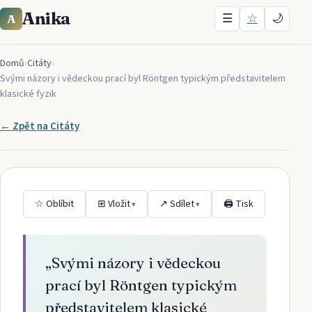
Anika
☰
☆
🌙
A
Domů
›
Citáty
›
Svými názory i vědeckou prací byl Röntgen typickým představitelem
klasické fyzik
← Zpět na
Citáty
☆ Oblíbit
⊞ Vložit
↗ Sdílet
🖨 Tisk
▾
▾
„
Svými názory i vědeckou
prací byl Röntgen typickým
představitelem klasické