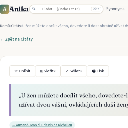
Anika
Synonyma
A
🔍
⌘
+K
Domů
›
Citáty
›
U žen můžete docílit všeho, dovedete-li dost obratně užívat dv
← Zpět na
Citáty
☆ Oblíbit
⊞ Vložit
↗ Sdílet
🖨 Tisk
▾
▾
„
U žen můžete docílit všeho, dovedete-l
užívat dvou vášní, ovládajících duši žen
—
Armand-Jean du Plessis de Richelieu