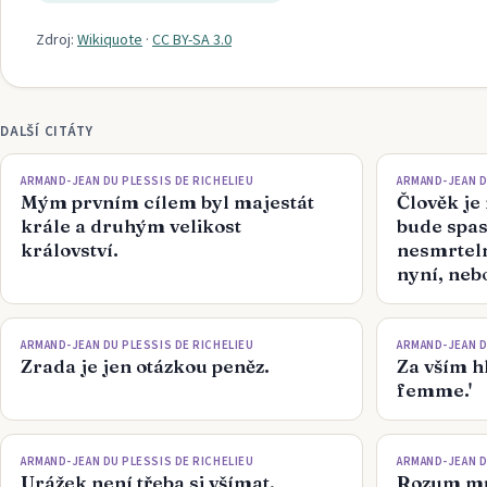
Zdroj:
Wikiquote
·
CC BY-SA 3.0
DALŠÍ CITÁTY
ARMAND-JEAN DU PLESSIS DE RICHELIEU
ARMAND-JEAN D
Mým prvním cílem byl majestát
Člověk je
krále a druhým velikost
bude spas
království.
nesmrtel
nyní, neb
ARMAND-JEAN DU PLESSIS DE RICHELIEU
ARMAND-JEAN D
Zrada je jen otázkou peněz.
Za vším h
femme.'
ARMAND-JEAN DU PLESSIS DE RICHELIEU
ARMAND-JEAN D
Urážek není třeba si všímat,
Rozum mu