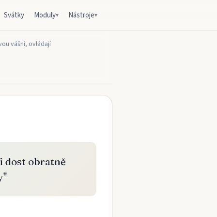
Svátky
Moduly
Nástroje
▾
▾
ou vášní, ovládají
i dost obratně
y
"