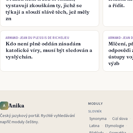
vystavují zkouškám ty, jichž se
a řídit.
týkají a slouží slávě těch, jež měly
zn
ARMAND-JEAN DU PLESSIS DE RICHELIEU
ARMAND-JEAN D
Kdo není plně oddán zásadám
Mlčení, p
katolické víry, musí být sledován a
odpovědi 
vyslýchán.
ústupy vo
výzb
MODULY
Anika
A
SLOVNÍK
Český jazykový portál
.
Rychlé vyhledávání
Synonyma
Cizí slova
napříč moduly češtiny.
Latina
Etymologie