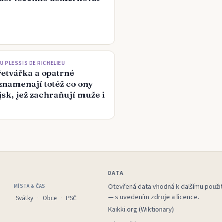
U PLESSIS DE RICHELIEU
řetvářka a opatrné
znamenají totéž co ony
jsk, jež zachraňují muže i
DATA
Otevřená data vhodná k dalšímu použit
MÍSTA & ČAS
— s uvedením zdroje a licence.
Svátky
Obce
PSČ
Kaikki.org (Wiktionary)