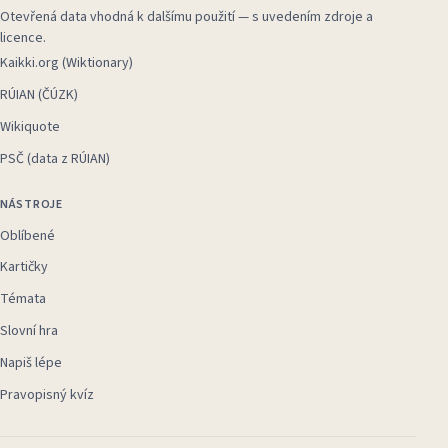
Otevřená data vhodná k dalšímu použití — s uvedením zdroje a
licence.
Kaikki.org (Wiktionary)
RÚIAN (ČÚZK)
Wikiquote
PSČ (data z RÚIAN)
NÁSTROJE
Oblíbené
Kartičky
Témata
Slovní hra
Napiš lépe
Pravopisný kvíz