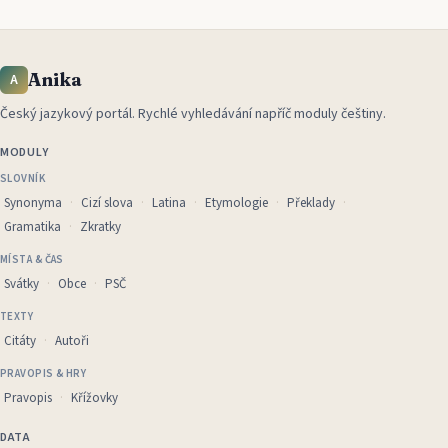
Anika
A
Český jazykový portál
.
Rychlé vyhledávání napříč moduly češtiny.
MODULY
SLOVNÍK
Synonyma
Cizí slova
Latina
Etymologie
Překlady
Gramatika
Zkratky
MÍSTA & ČAS
Svátky
Obce
PSČ
TEXTY
Citáty
Autoři
PRAVOPIS & HRY
Pravopis
Křížovky
DATA