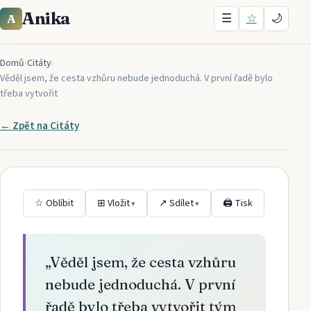
Anika
☰
☆
🌙
A
Domů
›
Citáty
›
Věděl jsem, že cesta vzhůru nebude jednoduchá. V první řadě bylo
třeba vytvořit
← Zpět na
Citáty
☆ Oblíbit
⊞ Vložit
↗ Sdílet
🖨 Tisk
▾
▾
„
Věděl jsem, že cesta vzhůru
nebude jednoduchá. V první
řadě bylo třeba vytvořit tým