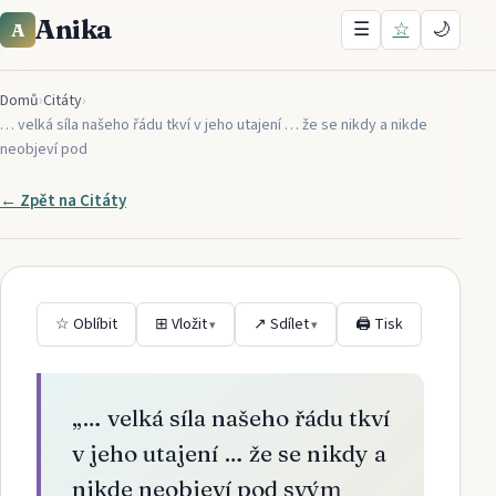
Anika
☰
☆
🌙
A
Domů
›
Citáty
›
… velká síla našeho řádu tkví v jeho utajení … že se nikdy a nikde
neobjeví pod
← Zpět na
Citáty
☆ Oblíbit
⊞ Vložit
↗ Sdílet
🖨 Tisk
▾
▾
„
… velká síla našeho řádu tkví
v jeho utajení … že se nikdy a
nikde neobjeví pod svým