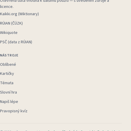
Otevřená data vhodná k dalšímu použití — s uvedením zdroje a
licence.
Kaikki.org (Wiktionary)
RÚIAN (ČÚZK)
Wikiquote
PSČ (data z RÚIAN)
NÁSTROJE
Oblíbené
Kartičky
Témata
Slovní hra
Napiš lépe
Pravopisný kvíz