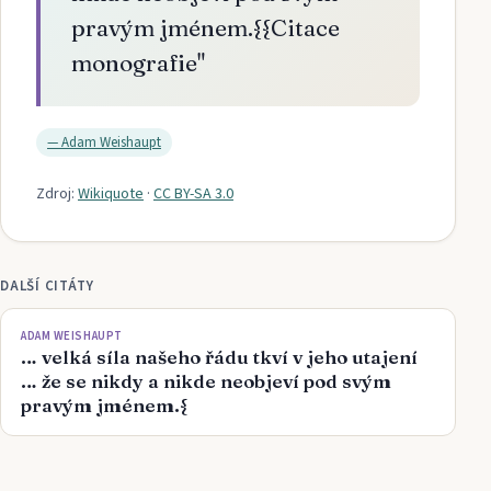
pravým jménem.{{Citace
monografie
"
—
Adam Weishaupt
Zdroj:
Wikiquote
·
CC BY-SA 3.0
DALŠÍ CITÁTY
ADAM WEISHAUPT
… velká síla našeho řádu tkví v jeho utajení
… že se nikdy a nikde neobjeví pod svým
pravým jménem.{