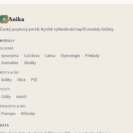
Anika
A
Český jazykový portál
.
Rychlé vyhledávání napříč moduly češtiny.
MODULY
SLOVNÍK
Synonyma
Cizí slova
Latina
Etymologie
Překlady
Gramatika
Zkratky
MÍSTA & ČAS
Svátky
Obce
PSČ
TEXTY
Citáty
Autoři
PRAVOPIS & HRY
Pravopis
Křížovky
DATA