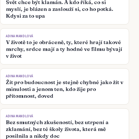
Svět chce být klamán. A kdo říká, co si
myslí, je blázen a zaslouží si, co ho potká.
Kdysi za to upa
ADINA MANDLOVÁ
V životě to je obráceně, ty, které hrají takové
mrchy, srdce mají a ty hodné ve filmu bývají
v život
ADINA MANDLOVÁ
Žít pro budoucnost je stejně chybné jako žít v
minulosti a jenom ten, kdo žije pro
přítomnost, doved
ADINA MANDLOVÁ
Bez smutných zkušeností, bez utrpení a
zklamání, bez té školy života, která mě
posilnila a nikdy doc