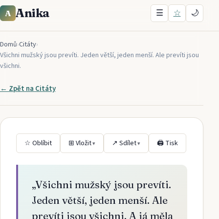
Anika
☰
☆
🌙
A
Domů
›
Citáty
›
Všichni mužský jsou prevíti. Jeden větší, jeden menší. Ale prevíti jsou
všichni.
← Zpět na
Citáty
☆ Oblíbit
⊞ Vložit
↗ Sdílet
🖨 Tisk
▾
▾
„
Všichni mužský jsou prevíti.
Jeden větší, jeden menší. Ale
prevíti jsou všichni. A já měla