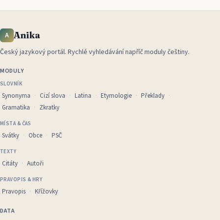
Anika
A
Český jazykový portál
.
Rychlé vyhledávání napříč moduly češtiny.
MODULY
SLOVNÍK
Synonyma
Cizí slova
Latina
Etymologie
Překlady
Gramatika
Zkratky
MÍSTA & ČAS
Svátky
Obce
PSČ
TEXTY
Citáty
Autoři
PRAVOPIS & HRY
Pravopis
Křížovky
DATA