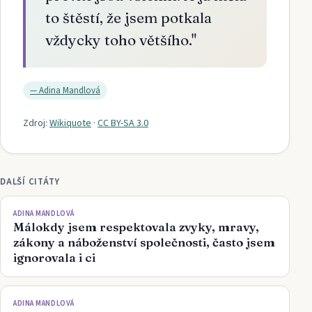
to štěstí, že jsem potkala
vždycky toho většího.
"
—
Adina Mandlová
Zdroj:
Wikiquote
·
CC BY-SA 3.0
DALŠÍ CITÁTY
ADINA MANDLOVÁ
Málokdy jsem respektovala zvyky, mravy,
zákony a náboženství společnosti, často jsem
ignorovala i ci
ADINA MANDLOVÁ