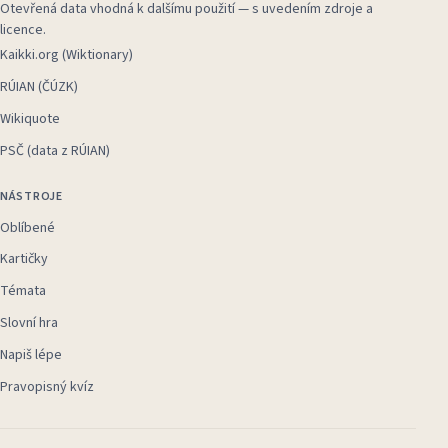
Otevřená data vhodná k dalšímu použití — s uvedením zdroje a
licence.
Kaikki.org (Wiktionary)
RÚIAN (ČÚZK)
Wikiquote
PSČ (data z RÚIAN)
NÁSTROJE
Oblíbené
Kartičky
Témata
Slovní hra
Napiš lépe
Pravopisný kvíz