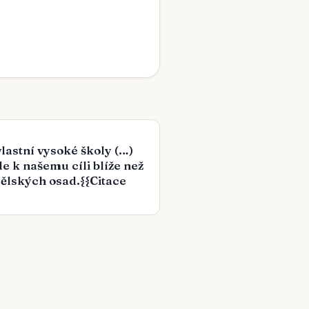
vlastní vysoké školy (…)
de k našemu cíli blíže než
ělských osad.{{Citace