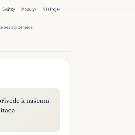
Svátky
Moduly
Nástroje
▾
▾
líže než sto zemědě
 přivede k našemu
Citace