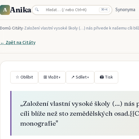
Anika
Synonyma
A
🔍
⌘
+K
Domů
›
Citáty
›
Založení vlastní vysoké školy (…) nás přivede k našemu cíli b
← Zpět na
Citáty
☆ Oblíbit
⊞ Vložit
↗ Sdílet
🖨 Tisk
▾
▾
„
Založení vlastní vysoké školy (…) nás
cíli blíže než sto zemědělských osad.{{
monografie
"