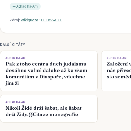
—
Achad ha-Am
Zdroj:
Wikiquote
·
CC BY-SA 3.0
DALŠÍ CITÁTY
ACHAD HA-AM
ACHAD HA-AM
Pak z toho centra duch judaismu
Založení 
dosáhne velmi daleko až ke všem
nás přive
komunitám v Diaspoře, vdechne
sto zeměd
jim ži
ACHAD HA-AM
Nikoli Židé drží šabat, ale šabat
drží Židy.{{Citace monografie