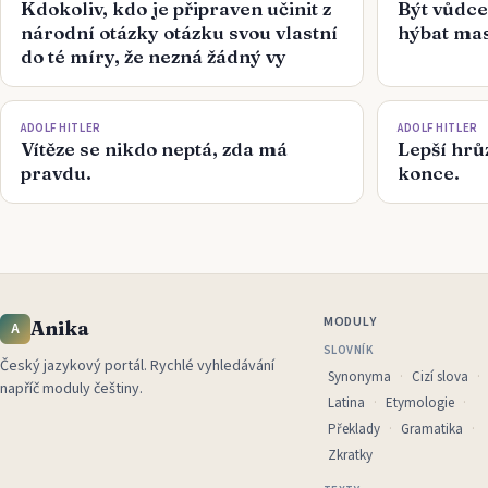
Kdokoliv, kdo je připraven učinit z
Být vůdc
národní otázky otázku svou vlastní
hýbat ma
do té míry, že nezná žádný vy
ADOLF HITLER
ADOLF HITLER
Vítěze se nikdo neptá, zda má
Lepší hrů
pravdu.
konce.
MODULY
Anika
A
SLOVNÍK
Český jazykový portál
.
Rychlé vyhledávání
Synonyma
Cizí slova
napříč moduly češtiny.
Latina
Etymologie
Překlady
Gramatika
Zkratky