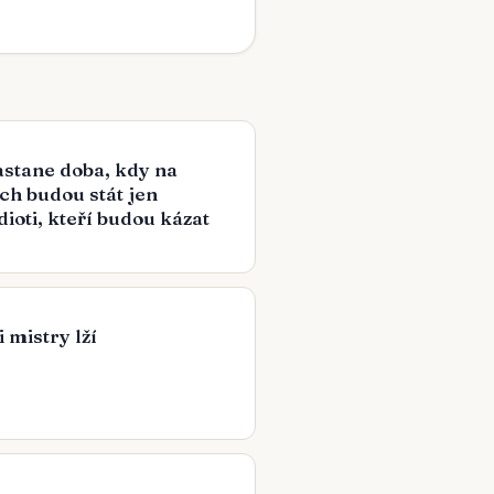
stane doba, kdy na
ch budou stát jen
dioti, kteří budou kázat
 mistry lží