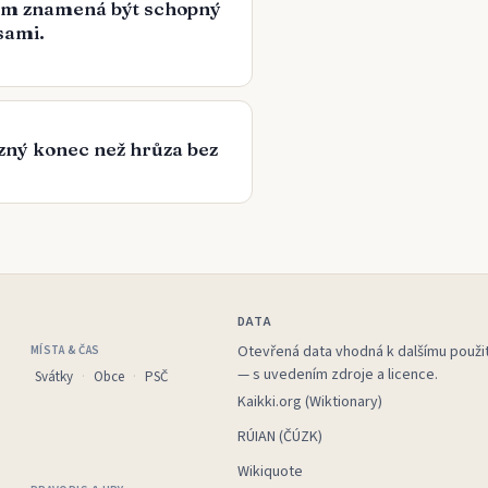
em znamená být schopný
sami.
zný konec než hrůza bez
DATA
Otevřená data vhodná k dalšímu použit
MÍSTA & ČAS
— s uvedením zdroje a licence.
Svátky
Obce
PSČ
Kaikki.org (Wiktionary)
RÚIAN (ČÚZK)
Wikiquote