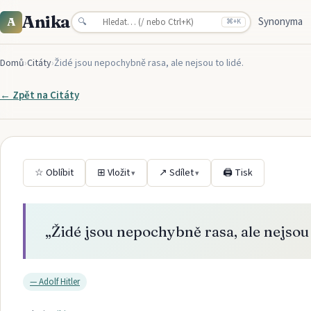
Anika
Synonyma
A
🔍
⌘
+K
Domů
›
Citáty
›
Židé jsou nepochybně rasa, ale nejsou to lidé.
← Zpět na
Citáty
☆ Oblíbit
⊞ Vložit
↗ Sdílet
🖨 Tisk
▾
▾
„
Židé jsou nepochybně rasa, ale nejsou t
—
Adolf Hitler