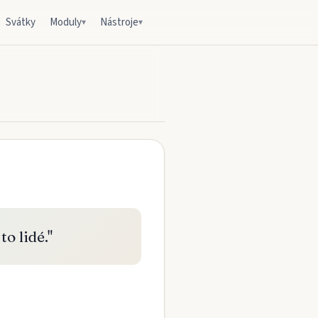
Svátky
Moduly
Nástroje
▾
▾
o lidé.
"