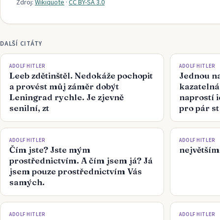
Zdroj:
Wikiquote
·
CC BY-SA 3.0
DALŠÍ CITÁTY
ADOLF HITLER
ADOLF HITLER
Leeb zdětinštěl. Nedokáže pochopit
Jednou na
a provést můj záměr dobýt
kazatelná
Leningrad rychle. Je zjevně
naprostí i
senilní, zt
pro pár st
ADOLF HITLER
ADOLF HITLER
Čím jste? Jste mým
největšími
prostřednictvím. A čím jsem já? Já
jsem pouze prostřednictvím Vás
samých.
ADOLF HITLER
ADOLF HITLER