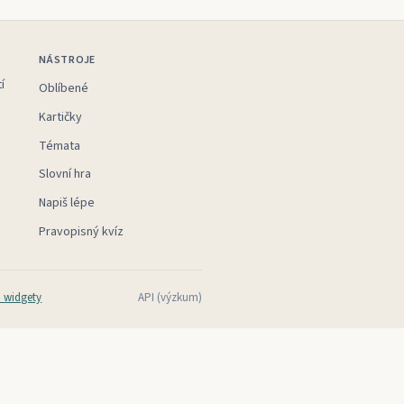
NÁSTROJE
í
Oblíbené
Kartičky
Témata
Slovní hra
Napiš lépe
Pravopisný kvíz
 widgety
API (výzkum)