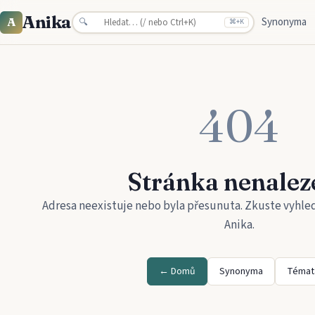
Anika
Synonyma
A
🔍
⌘
+K
404
Stránka nenalez
Adresa neexistuje nebo byla přesunuta. Zkuste vyhle
Anika
.
← Domů
Synonyma
Témat