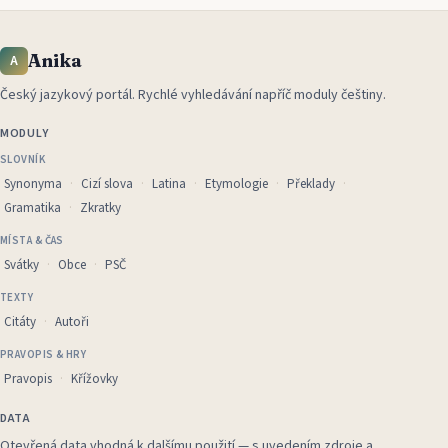
Anika
A
Český jazykový portál
.
Rychlé vyhledávání napříč moduly češtiny.
MODULY
SLOVNÍK
Synonyma
Cizí slova
Latina
Etymologie
Překlady
Gramatika
Zkratky
MÍSTA & ČAS
Svátky
Obce
PSČ
TEXTY
Citáty
Autoři
PRAVOPIS & HRY
Pravopis
Křížovky
DATA
Otevřená data vhodná k dalšímu použití — s uvedením zdroje a