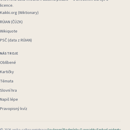
licence.
Kaikki.org (Wiktionary)
RÚIAN (ČÚZK)
Wikiquote
PSČ (data z RÚIAN)
NÁSTROJE
Oblíbené
Kartičky
Témata
Slovní hra
Napiš lépe
Pravopisný kvíz
©
2026
anika.cz
Bez registrace
Soukromí
Podmínky
O projektu
Embed widgety