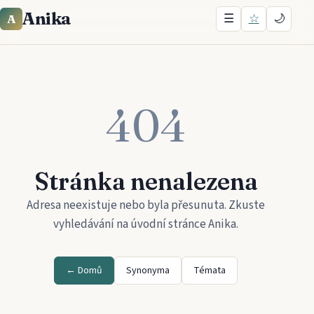
Anika
☰
☆
🌙
A
404
Stránka nenalezena
Adresa neexistuje nebo byla přesunuta. Zkuste
vyhledávání na úvodní stránce
Anika
.
← Domů
Synonyma
Témata