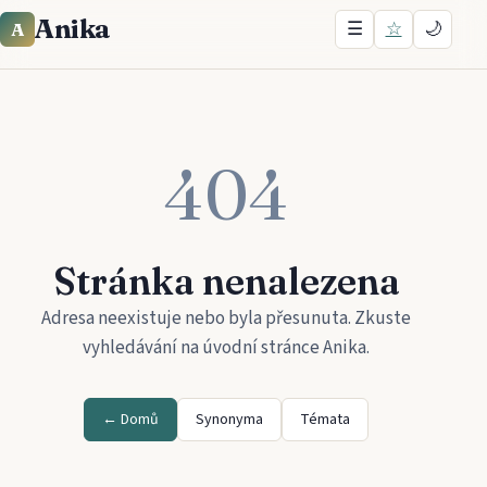
Anika
☰
☆
🌙
A
404
Stránka nenalezena
Adresa neexistuje nebo byla přesunuta. Zkuste
vyhledávání na úvodní stránce
Anika
.
← Domů
Synonyma
Témata