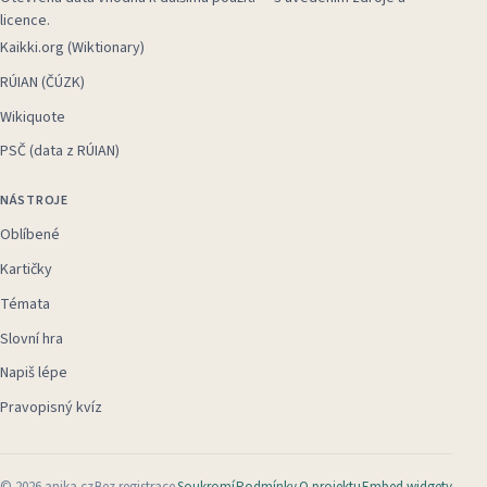
licence.
Kaikki.org (Wiktionary)
RÚIAN (ČÚZK)
Wikiquote
PSČ (data z RÚIAN)
NÁSTROJE
Oblíbené
Kartičky
Témata
Slovní hra
Napiš lépe
Pravopisný kvíz
©
2026
anika.cz
Bez registrace
Soukromí
Podmínky
O projektu
Embed widgety