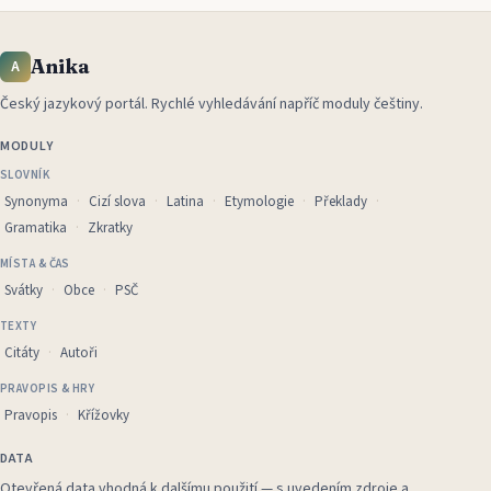
Anika
A
Český jazykový portál
.
Rychlé vyhledávání napříč moduly češtiny.
MODULY
SLOVNÍK
Synonyma
Cizí slova
Latina
Etymologie
Překlady
Gramatika
Zkratky
MÍSTA & ČAS
Svátky
Obce
PSČ
TEXTY
Citáty
Autoři
PRAVOPIS & HRY
Pravopis
Křížovky
DATA
Otevřená data vhodná k dalšímu použití — s uvedením zdroje a