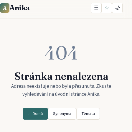
Anika
☰
☆
🌙
A
404
Stránka nenalezena
Adresa neexistuje nebo byla přesunuta. Zkuste
vyhledávání na úvodní stránce
Anika
.
← Domů
Synonyma
Témata