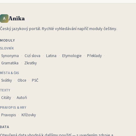
Anika
A
Český jazykový portál
.
Rychlé vyhledávání napříč moduly češtiny.
MODULY
SLOVNÍK
Synonyma
Cizí slova
Latina
Etymologie
Překlady
Gramatika
Zkratky
MÍSTA & ČAS
Svátky
Obce
PSČ
TEXTY
Citáty
Autoři
PRAVOPIS & HRY
Pravopis
Křížovky
DATA
Otevřená data vhodná k dalšímu použití — s uvedením zdroje a