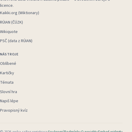
licence.
Kaikki.org (Wiktionary)
RÚIAN (ČÚZK)
Wikiquote
PSČ (data z RÚIAN)
NÁSTROJE
Oblíbené
Kartičky
Témata
Slovní hra
Napiš lépe
Pravopisný kvíz
©
2026
anika.cz
Bez registrace
Soukromí
Podmínky
O projektu
Embed widgety