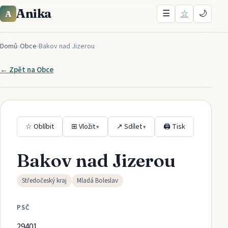
Anika
☰
☆
🌙
A
Domů
›
Obce
›
Bakov nad Jizerou
← Zpět na
Obce
☆ Oblíbit
⊞ Vložit
↗ Sdílet
🖨 Tisk
▾
▾
Bakov nad Jizerou
Středočeský kraj
Mladá Boleslav
PSČ
29401