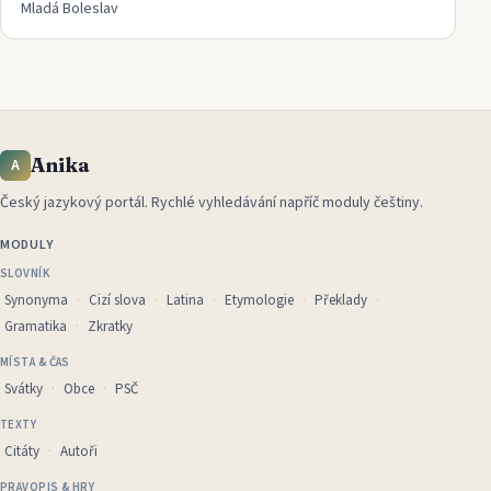
Mladá Boleslav
Anika
A
Český jazykový portál
.
Rychlé vyhledávání napříč moduly češtiny.
MODULY
SLOVNÍK
Synonyma
Cizí slova
Latina
Etymologie
Překlady
Gramatika
Zkratky
MÍSTA & ČAS
Svátky
Obce
PSČ
TEXTY
Citáty
Autoři
PRAVOPIS & HRY