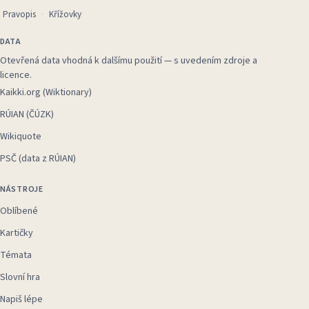
Pravopis
Křížovky
DATA
Otevřená data vhodná k dalšímu použití — s uvedením zdroje a
licence.
Kaikki.org (Wiktionary)
RÚIAN (ČÚZK)
Wikiquote
PSČ (data z RÚIAN)
NÁSTROJE
Oblíbené
Kartičky
Témata
Slovní hra
Napiš lépe