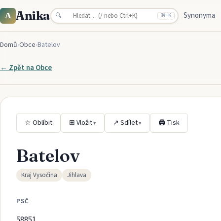
Anika
Synonyma
A
🔍
⌘
+K
Domů
›
Obce
›
Batelov
← Zpět na
Obce
☆ Oblíbit
⊞ Vložit
↗ Sdílet
🖨 Tisk
▾
▾
Batelov
Kraj Vysočina
Jihlava
PSČ
58851