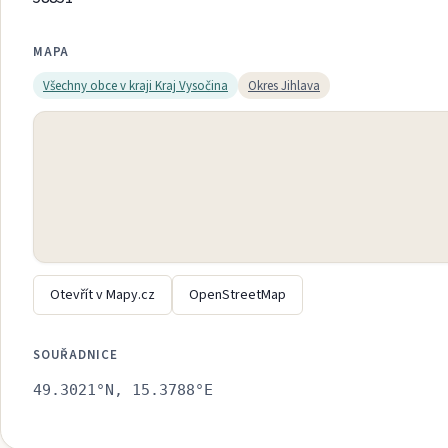
MAPA
Všechny obce v kraji
Kraj Vysočina
Okres
Jihlava
Otevřít v Mapy.cz
OpenStreetMap
SOUŘADNICE
49.3021
°N,
15.3788
°E