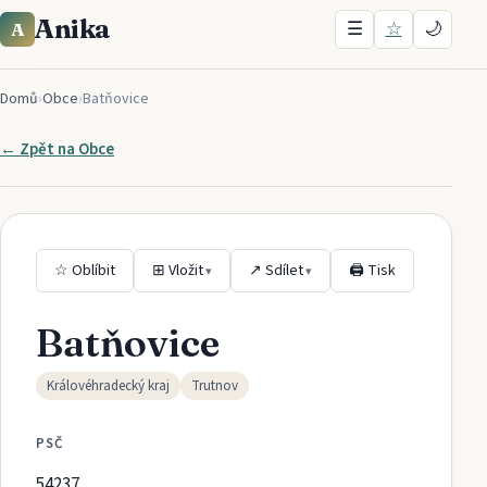
Anika
☰
☆
🌙
A
Domů
›
Obce
›
Batňovice
← Zpět na
Obce
☆ Oblíbit
⊞ Vložit
↗ Sdílet
🖨 Tisk
▾
▾
Batňovice
Královéhradecký kraj
Trutnov
PSČ
54237