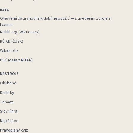
DATA
Otevřená data vhodná k dalšímu použití — s uvedením zdroje a
licence.
Kaikki.org (Wiktionary)
RÚIAN (ČÚZK)
Wikiquote
PSČ (data z RÚIAN)
NÁSTROJE
Oblíbené
Kartičky
Témata
Slovní hra
Napiš lépe
Pravopisný kvíz