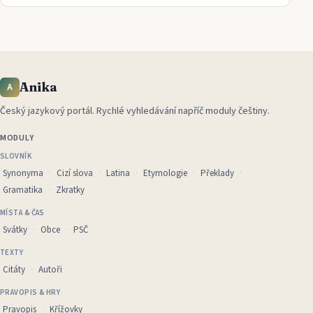
Anika
A
Český jazykový portál
.
Rychlé vyhledávání napříč moduly češtiny.
MODULY
SLOVNÍK
Synonyma
Cizí slova
Latina
Etymologie
Překlady
Gramatika
Zkratky
MÍSTA & ČAS
Svátky
Obce
PSČ
TEXTY
Citáty
Autoři
PRAVOPIS & HRY
Pravopis
Křížovky