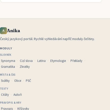
Anika
A
Český jazykový portál
.
Rychlé vyhledávání napříč moduly češtiny.
MODULY
SLOVNÍK
Synonyma
Cizí slova
Latina
Etymologie
Překlady
Gramatika
Zkratky
MÍSTA & ČAS
Svátky
Obce
PSČ
TEXTY
Citáty
Autoři
PRAVOPIS & HRY
Pravopis
Křížovky