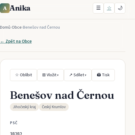
Anika
☰
☆
🌙
A
Domů
›
Obce
›
Benešov nad Černou
← Zpět na
Obce
☆ Oblíbit
⊞ Vložit
↗ Sdílet
🖨 Tisk
▾
▾
Benešov nad Černou
Jihočeský kraj
Český Krumlov
PSČ
38282