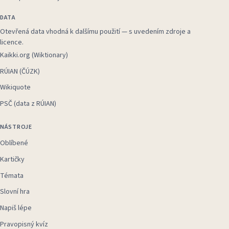
DATA
Otevřená data vhodná k dalšímu použití — s uvedením zdroje a
licence.
Kaikki.org (Wiktionary)
RÚIAN (ČÚZK)
Wikiquote
PSČ (data z RÚIAN)
NÁSTROJE
Oblíbené
Kartičky
Témata
Slovní hra
Napiš lépe
Pravopisný kvíz