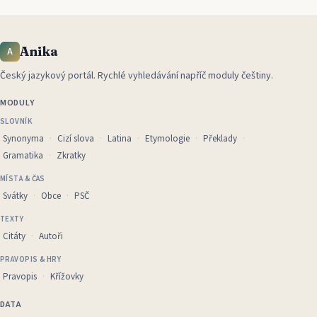
Anika
A
Český jazykový portál
.
Rychlé vyhledávání napříč moduly češtiny.
MODULY
SLOVNÍK
Synonyma
Cizí slova
Latina
Etymologie
Překlady
Gramatika
Zkratky
MÍSTA & ČAS
Svátky
Obce
PSČ
TEXTY
Citáty
Autoři
PRAVOPIS & HRY
Pravopis
Křížovky
DATA