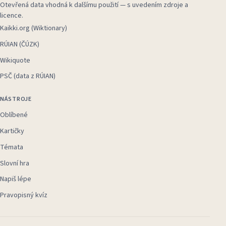
Otevřená data vhodná k dalšímu použití — s uvedením zdroje a
licence.
Kaikki.org (Wiktionary)
RÚIAN (ČÚZK)
Wikiquote
PSČ (data z RÚIAN)
NÁSTROJE
Oblíbené
Kartičky
Témata
Slovní hra
Napiš lépe
Pravopisný kvíz