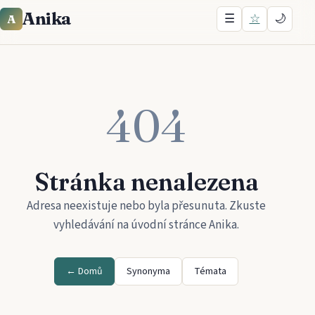
Anika
☰
☆
🌙
A
404
Stránka nenalezena
Adresa neexistuje nebo byla přesunuta. Zkuste
vyhledávání na úvodní stránce
Anika
.
← Domů
Synonyma
Témata