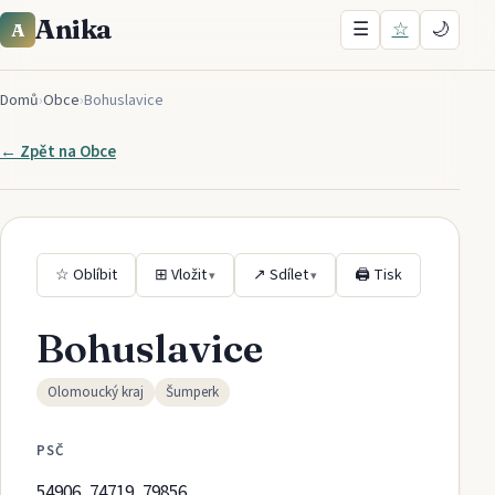
Anika
☰
☆
🌙
A
Domů
›
Obce
›
Bohuslavice
← Zpět na
Obce
☆ Oblíbit
⊞ Vložit
↗ Sdílet
🖨 Tisk
▾
▾
Bohuslavice
Olomoucký kraj
Šumperk
PSČ
54906, 74719, 79856