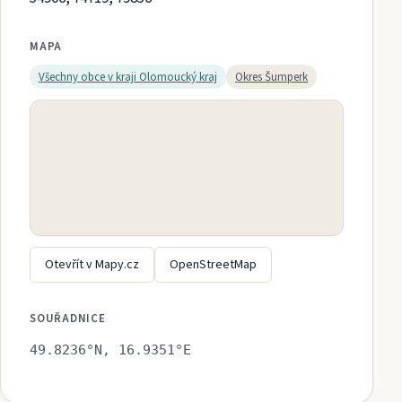
MAPA
Všechny obce v kraji
Olomoucký kraj
Okres
Šumperk
Otevřít v Mapy.cz
OpenStreetMap
SOUŘADNICE
49.8236
°N,
16.9351
°E