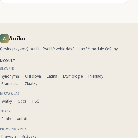
Anika
A
Český jazykový portál
.
Rychlé vyhledávání napříč moduly češtiny.
MODULY
SLOVNÍK
Synonyma
Cizí slova
Latina
Etymologie
Překlady
Gramatika
Zkratky
MÍSTA & ČAS
Svátky
Obce
PSČ
TEXTY
Citáty
Autoři
PRAVOPIS & HRY
Pravopis
Křížovky