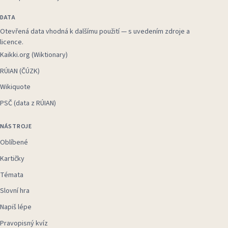
DATA
Otevřená data vhodná k dalšímu použití — s uvedením zdroje a
licence.
Kaikki.org (Wiktionary)
RÚIAN (ČÚZK)
Wikiquote
PSČ (data z RÚIAN)
NÁSTROJE
Oblíbené
Kartičky
Témata
Slovní hra
Napiš lépe
Pravopisný kvíz