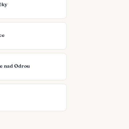
čky
ce
ce nad Odrou