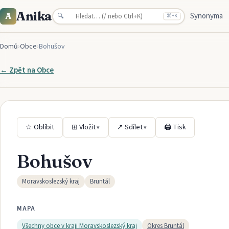
Anika
Synonyma
A
🔍
⌘
+K
Domů
›
Obce
›
Bohušov
← Zpět na
Obce
☆ Oblíbit
⊞ Vložit
↗ Sdílet
🖨 Tisk
▾
▾
Bohušov
Moravskoslezský kraj
Bruntál
MAPA
Všechny obce v kraji
Moravskoslezský kraj
Okres
Bruntál