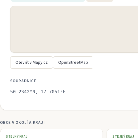
Otevřít v Mapy.cz
OpenStreetMap
SOUŘADNICE
50.2342
°N,
17.7051
°E
OBCE V OKOLÍ A KRAJI
STEJNÝ KRAJ
STEJNÝ KRAJ