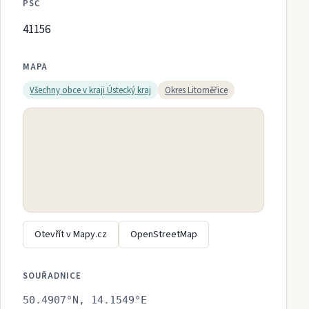
PSČ
41156
MAPA
Všechny obce v kraji
Ústecký kraj
Okres
Litoměřice
Otevřít v Mapy.cz
OpenStreetMap
SOUŘADNICE
50.4907
°N,
14.1549
°E