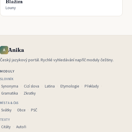
Blažim
Louny
Anika
A
Český jazykový portál
.
Rychlé vyhledávání napříč moduly češtiny.
MODULY
SLOVNÍK
Synonyma
Cizí slova
Latina
Etymologie
Překlady
Gramatika
Zkratky
MÍSTA & ČAS
Svátky
Obce
PSČ
TEXTY
Citáty
Autoři