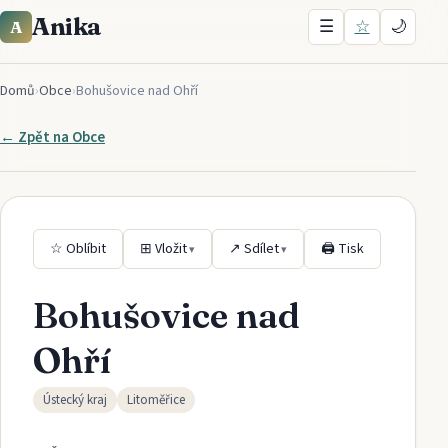
Anika
☰
☆
🌙
A
Domů
›
Obce
›
Bohušovice nad Ohří
← Zpět na
Obce
☆ Oblíbit
⊞ Vložit
↗ Sdílet
🖨 Tisk
▾
▾
Bohušovice nad
Ohří
Ústecký kraj
Litoměřice