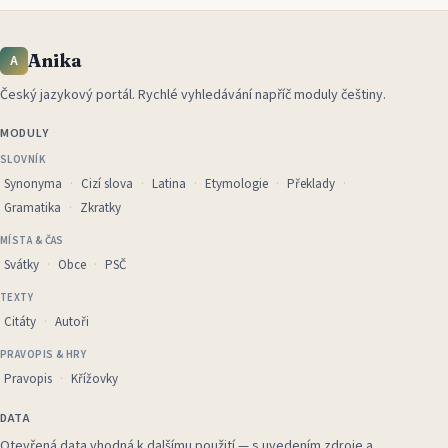
Anika
A
Český jazykový portál
.
Rychlé vyhledávání napříč moduly češtiny.
MODULY
SLOVNÍK
Synonyma
Cizí slova
Latina
Etymologie
Překlady
Gramatika
Zkratky
MÍSTA & ČAS
Svátky
Obce
PSČ
TEXTY
Citáty
Autoři
PRAVOPIS & HRY
Pravopis
Křížovky
DATA
Otevřená data vhodná k dalšímu použití — s uvedením zdroje a