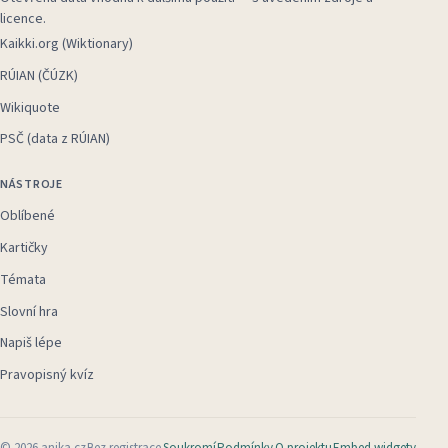
licence.
Kaikki.org (Wiktionary)
RÚIAN (ČÚZK)
Wikiquote
PSČ (data z RÚIAN)
NÁSTROJE
Oblíbené
Kartičky
Témata
Slovní hra
Napiš lépe
Pravopisný kvíz
©
2026
anika.cz
Bez registrace
Soukromí
Podmínky
O projektu
Embed widgety