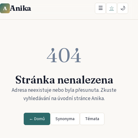
Anika
☰
☆
🌙
A
404
Stránka nenalezena
Adresa neexistuje nebo byla přesunuta. Zkuste
vyhledávání na úvodní stránce
Anika
.
← Domů
Synonyma
Témata