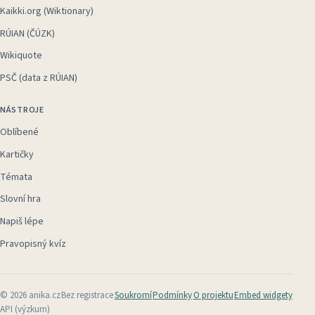
Kaikki.org (Wiktionary)
RÚIAN (ČÚZK)
Wikiquote
PSČ (data z RÚIAN)
NÁSTROJE
Oblíbené
Kartičky
Témata
Slovní hra
Napiš lépe
Pravopisný kvíz
©
2026
anika.cz
Bez registrace
Soukromí
Podmínky
O projektu
Embed widgety
API (výzkum)