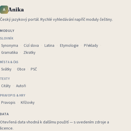
Anika
A
Český jazykový portál
.
Rychlé vyhledávání napříč moduly češtiny.
MODULY
SLOVNÍK
Synonyma
Cizí slova
Latina
Etymologie
Překlady
Gramatika
Zkratky
MÍSTA & ČAS
Svátky
Obce
PSČ
TEXTY
Citáty
Autoři
PRAVOPIS & HRY
Pravopis
Křížovky
DATA
Otevřená data vhodná k dalšímu použití — s uvedením zdroje a
licence.