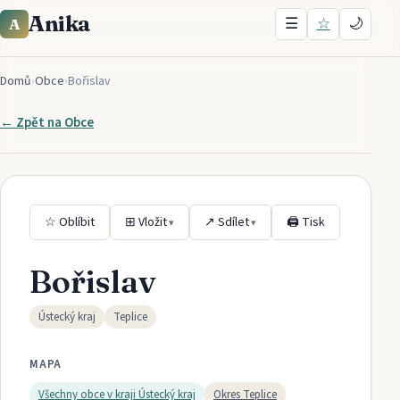
Anika
☰
☆
🌙
A
Domů
›
Obce
›
Bořislav
← Zpět na
Obce
☆ Oblíbit
⊞ Vložit
↗ Sdílet
🖨 Tisk
▾
▾
Bořislav
Ústecký kraj
Teplice
MAPA
Všechny obce v kraji
Ústecký kraj
Okres
Teplice