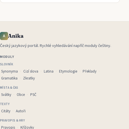
Anika
A
Český jazykový portál
.
Rychlé vyhledávání napříč moduly češtiny.
MODULY
SLOVNÍK
Synonyma
Cizí slova
Latina
Etymologie
Překlady
Gramatika
Zkratky
MÍSTA & ČAS
Svátky
Obce
PSČ
TEXTY
Citáty
Autoři
PRAVOPIS & HRY
Pravopis
Křížovky