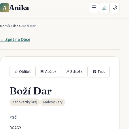
Anika
☰
☆
🌙
A
Domů
›
Obce
›
Boží Dar
← Zpět na
Obce
☆ Oblíbit
⊞ Vložit
↗ Sdílet
🖨 Tisk
▾
▾
Boží Dar
Karlovarský kraj
Karlovy Vary
PSČ
36262