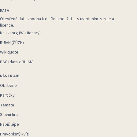
DATA
Otevřená data vhodná k dalšímu použití — s uvedením zdroje a
licence.
Kaikki.org (Wiktionary)
RÚIAN (ČÚZK)
Wikiquote
PSČ (data z RÚIAN)
NÁSTROJE
Oblíbené
Kartičky
Témata
Slovní hra
Napiš lépe
Pravopisný kvíz