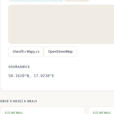
Otevřít v Mapy.cz
OpenStreetMap
SOUŘADNICE
50.1620
°N,
17.0238
°E
OBCE V OKOLÍ A KRAJI
STEJNÝ KRAJ
STEJNÝ KRAJ