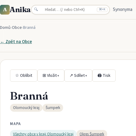
Anika
Synonyma
A
🔍
⌘
+K
Domů
›
Obce
›
Branná
← Zpět na
Obce
☆ Oblíbit
⊞ Vložit
↗ Sdílet
🖨 Tisk
▾
▾
Branná
Olomoucký kraj
Šumperk
MAPA
Všechny obce v kraji
Olomoucký kraj
Okres
Šumperk