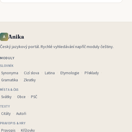
Anika
A
Český jazykový portál
.
Rychlé vyhledávání napříč moduly češtiny.
MODULY
SLOVNÍK
Synonyma
Cizí slova
Latina
Etymologie
Překlady
Gramatika
Zkratky
MÍSTA & ČAS
Svátky
Obce
PSČ
TEXTY
Citáty
Autoři
PRAVOPIS & HRY
Pravopis
Křížovky