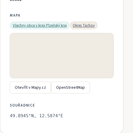
MAPA
Všechny obce v kraji
Plzeňský kraj
Okres
Tachov
Otevřít v Mapy.cz
OpenStreetMap
SOUŘADNICE
49.8945
°N,
12.5874
°E