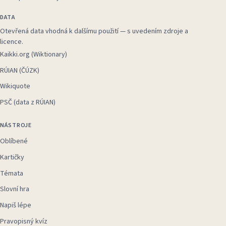
DATA
Otevřená data vhodná k dalšímu použití — s uvedením zdroje a
licence.
Kaikki.org (Wiktionary)
RÚIAN (ČÚZK)
Wikiquote
PSČ (data z RÚIAN)
NÁSTROJE
Oblíbené
Kartičky
Témata
Slovní hra
Napiš lépe
Pravopisný kvíz