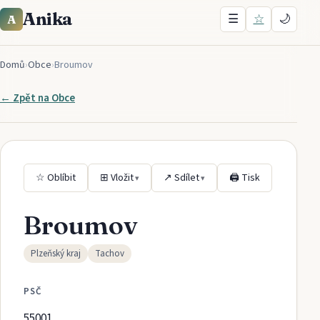
Anika
☰
☆
🌙
A
Domů
›
Obce
›
Broumov
← Zpět na
Obce
☆ Oblíbit
⊞ Vložit
↗ Sdílet
🖨 Tisk
▾
▾
Broumov
Plzeňský kraj
Tachov
PSČ
55001