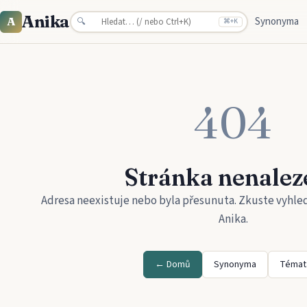
Anika
Synonyma
A
🔍
⌘
+K
404
Stránka nenalez
Adresa neexistuje nebo byla přesunuta. Zkuste vyhle
Anika
.
← Domů
Synonyma
Témat