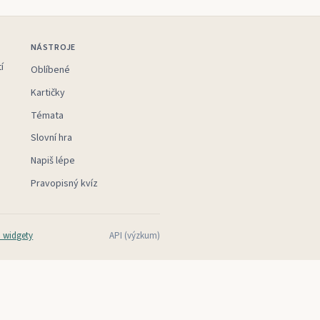
NÁSTROJE
í
Oblíbené
Kartičky
Témata
Slovní hra
Napiš lépe
Pravopisný kvíz
 widgety
API (výzkum)