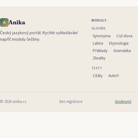
MODULY
Anika
A
SLOVNÍK
Český jazykový portál
.
Rychlé vyhledávání
Synonyma
Cizí slova
napříč moduly češtiny.
Latina
Etymologie
Překlady
Gramatika
Zkratky
TEXTY
Citáty
Autoři
©
2026
anika.cz
Bez registrace
Soukromí