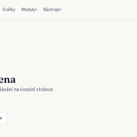
Svátky
Moduly
Nástroje
▾
▾
ena
dávání na úvodní stránce
a