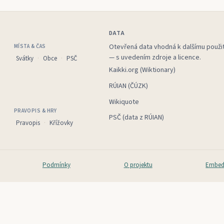
DATA
Otevřená data vhodná k dalšímu použit
MÍSTA & ČAS
— s uvedením zdroje a licence.
Svátky
Obce
PSČ
Kaikki.org (Wiktionary)
RÚIAN (ČÚZK)
Wikiquote
PRAVOPIS & HRY
PSČ (data z RÚIAN)
Pravopis
Křížovky
Podmínky
O projektu
Embed