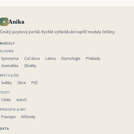
Anika
A
Český jazykový portál
.
Rychlé vyhledávání napříč moduly češtiny.
MODULY
SLOVNÍK
Synonyma
Cizí slova
Latina
Etymologie
Překlady
Gramatika
Zkratky
MÍSTA & ČAS
Svátky
Obce
PSČ
TEXTY
Citáty
Autoři
PRAVOPIS & HRY
Pravopis
Křížovky
DATA