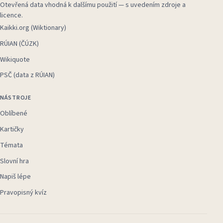
Otevřená data vhodná k dalšímu použití — s uvedením zdroje a
licence.
Kaikki.org (Wiktionary)
RÚIAN (ČÚZK)
Wikiquote
PSČ (data z RÚIAN)
NÁSTROJE
Oblíbené
Kartičky
Témata
Slovní hra
Napiš lépe
Pravopisný kvíz