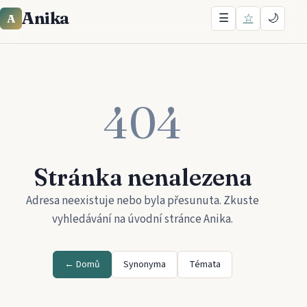
Anika
☰
☆
🌙
A
404
Stránka nenalezena
Adresa neexistuje nebo byla přesunuta. Zkuste
vyhledávání na úvodní stránce
Anika
.
← Domů
Synonyma
Témata