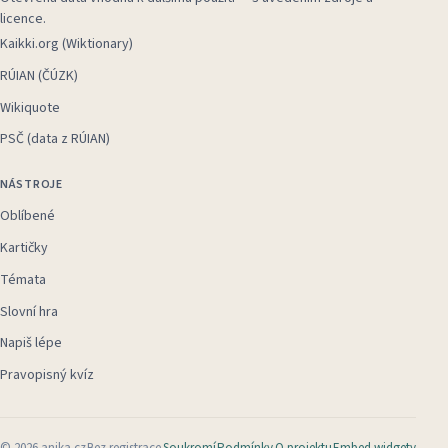
licence.
Kaikki.org (Wiktionary)
RÚIAN (ČÚZK)
Wikiquote
PSČ (data z RÚIAN)
NÁSTROJE
Oblíbené
Kartičky
Témata
Slovní hra
Napiš lépe
Pravopisný kvíz
©
2026
anika.cz
Bez registrace
Soukromí
Podmínky
O projektu
Embed widgety