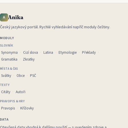
Anika
A
Český jazykový portál
.
Rychlé vyhledávání napříč moduly češtiny.
MODULY
SLOVNÍK
Synonyma
Cizí slova
Latina
Etymologie
Překlady
Gramatika
Zkratky
MÍSTA & ČAS
Svátky
Obce
PSČ
TEXTY
Citáty
Autoři
PRAVOPIS & HRY
Pravopis
Křížovky
DATA
Otevřená data vhodná k dalšímu použití — s uvedením zdroje a