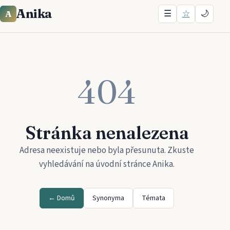
Anika
☰
☆
🌙
A
404
Stránka nenalezena
Adresa neexistuje nebo byla přesunuta. Zkuste
vyhledávání na úvodní stránce
Anika
.
← Domů
Synonyma
Témata