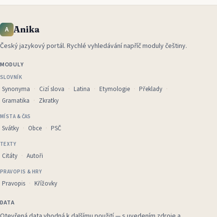
Anika
A
Český jazykový portál
.
Rychlé vyhledávání napříč moduly češtiny.
MODULY
SLOVNÍK
Synonyma
Cizí slova
Latina
Etymologie
Překlady
Gramatika
Zkratky
MÍSTA & ČAS
Svátky
Obce
PSČ
TEXTY
Citáty
Autoři
PRAVOPIS & HRY
Pravopis
Křížovky
DATA
Otevřená data vhodná k dalšímu použití — s uvedením zdroje a