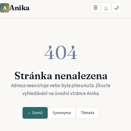
Anika
☰
☆
🌙
A
404
Stránka nenalezena
Adresa neexistuje nebo byla přesunuta. Zkuste
vyhledávání na úvodní stránce
Anika
.
← Domů
Synonyma
Témata