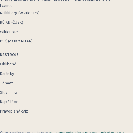
licence.
Kaikki.org (Wiktionary)
RÚIAN (ČÚZK)
Wikiquote
PSČ (data z RÚIAN)
NÁSTROJE
Oblíbené
Kartičky
Témata
Slovní hra
Napiš lépe
Pravopisný kvíz
©
2026
anika.cz
Bez registrace
Soukromí
Podmínky
O projektu
Embed widgety