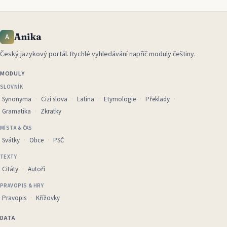
Anika
A
Český jazykový portál
.
Rychlé vyhledávání napříč moduly češtiny.
MODULY
SLOVNÍK
Synonyma
Cizí slova
Latina
Etymologie
Překlady
Gramatika
Zkratky
MÍSTA & ČAS
Svátky
Obce
PSČ
TEXTY
Citáty
Autoři
PRAVOPIS & HRY
Pravopis
Křížovky
DATA