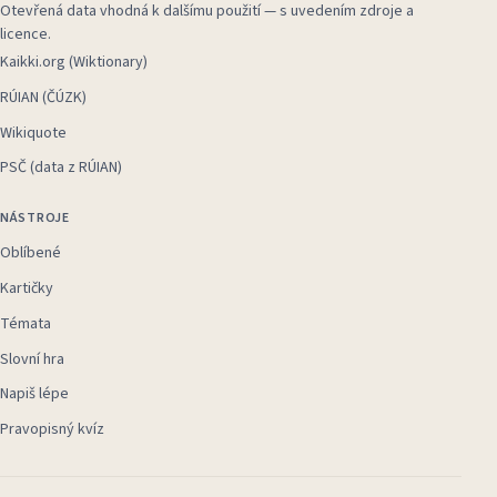
Otevřená data vhodná k dalšímu použití — s uvedením zdroje a
licence.
Kaikki.org (Wiktionary)
RÚIAN (ČÚZK)
Wikiquote
PSČ (data z RÚIAN)
NÁSTROJE
Oblíbené
Kartičky
Témata
Slovní hra
Napiš lépe
Pravopisný kvíz