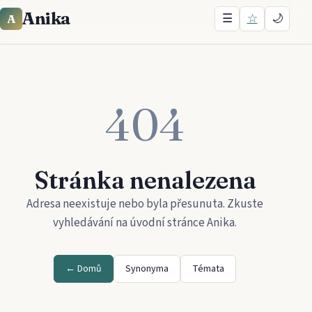
Anika
☰
☆
🌙
A
404
Stránka nenalezena
Adresa neexistuje nebo byla přesunuta. Zkuste
vyhledávání na úvodní stránce
Anika
.
← Domů
Synonyma
Témata