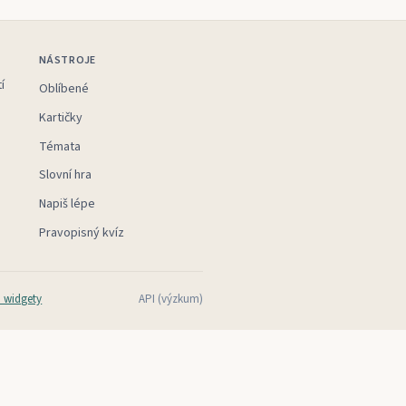
NÁSTROJE
í
Oblíbené
Kartičky
Témata
Slovní hra
Napiš lépe
Pravopisný kvíz
 widgety
API (výzkum)