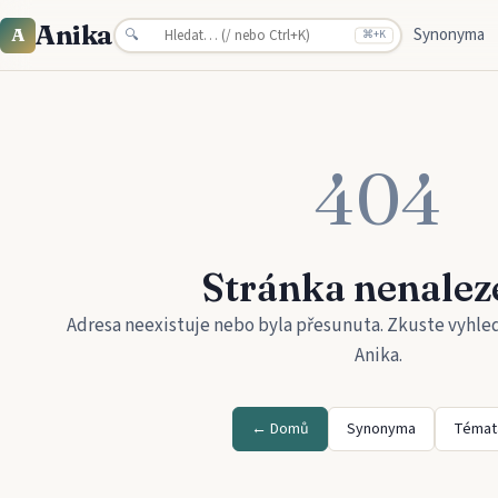
Anika
Synonyma
A
🔍
⌘
+K
404
Stránka nenalez
Adresa neexistuje nebo byla přesunuta. Zkuste vyhle
Anika
.
← Domů
Synonyma
Témat