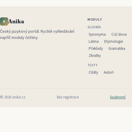
MODULY
Anika
A
SLOVNÍK
Český jazykový portál
.
Rychlé vyhledávání
Synonyma
Cizí slova
napříč moduly češtiny.
Latina
Etymologie
Překlady
Gramatika
Zkratky
TEXTY
Citáty
Autoři
©
2026
anika.cz
Bez registrace
Soukromí