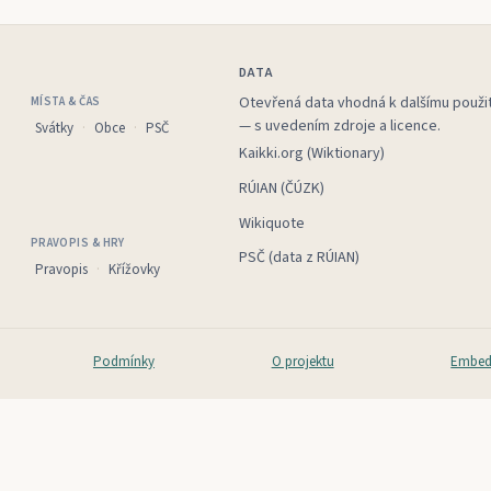
DATA
Otevřená data vhodná k dalšímu použit
MÍSTA & ČAS
— s uvedením zdroje a licence.
Svátky
Obce
PSČ
Kaikki.org (Wiktionary)
RÚIAN (ČÚZK)
Wikiquote
PRAVOPIS & HRY
PSČ (data z RÚIAN)
Pravopis
Křížovky
Podmínky
O projektu
Embed