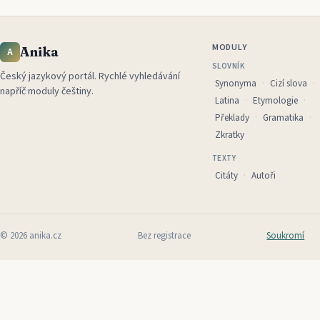
MODULY
Anika
A
SLOVNÍK
Český jazykový portál
.
Rychlé vyhledávání
Synonyma
Cizí slova
napříč moduly češtiny.
Latina
Etymologie
Překlady
Gramatika
Zkratky
TEXTY
Citáty
Autoři
©
2026
anika.cz
Bez registrace
Soukromí