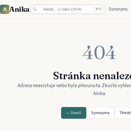
Anika
Synonyma
A
🔍
⌘
+K
404
Stránka nenalez
Adresa neexistuje nebo byla přesunuta. Zkuste vyhle
Anika
.
← Domů
Synonyma
Témat