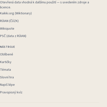
Otevřená data vhodná k dalšímu použití — s uvedením zdroje a
licence.
Kaikki.org (Wiktionary)
RÚIAN (ČÚZK)
Wikiquote
PSČ (data z RÚIAN)
NÁSTROJE
Oblíbené
Kartičky
Témata
Slovní hra
Napiš lépe
Pravopisný kvíz