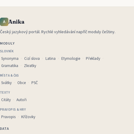
Anika
A
Český jazykový portál
.
Rychlé vyhledávání napříč moduly češtiny.
MODULY
SLOVNÍK
Synonyma
Cizí slova
Latina
Etymologie
Překlady
Gramatika
Zkratky
MÍSTA & ČAS
Svátky
Obce
PSČ
TEXTY
Citáty
Autoři
PRAVOPIS & HRY
Pravopis
Křížovky
DATA