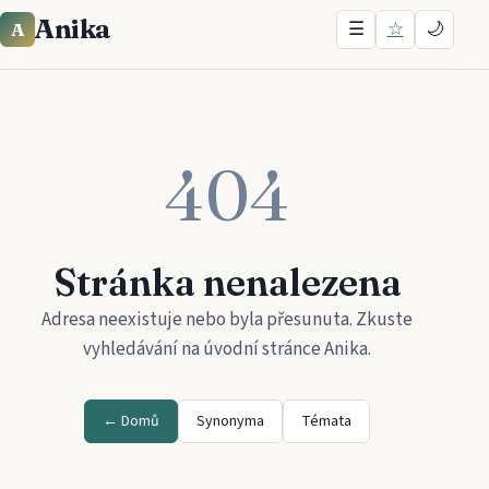
Anika
☰
☆
🌙
A
404
Stránka nenalezena
Adresa neexistuje nebo byla přesunuta. Zkuste
vyhledávání na úvodní stránce
Anika
.
← Domů
Synonyma
Témata