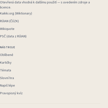
Otevřená data vhodná k dalšímu použití — s uvedením zdroje a
licence.
Kaikki.org (Wiktionary)
RÚIAN (ČÚZK)
Wikiquote
PSČ (data z RÚIAN)
NÁSTROJE
Oblíbené
Kartičky
Témata
Slovní hra
Napiš lépe
Pravopisný kvíz