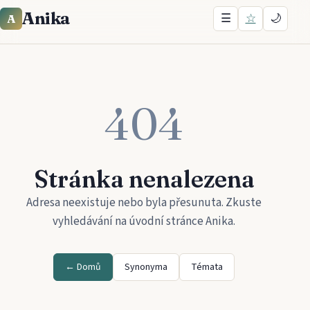
Anika
☰
☆
🌙
A
404
Stránka nenalezena
Adresa neexistuje nebo byla přesunuta. Zkuste
vyhledávání na úvodní stránce
Anika
.
← Domů
Synonyma
Témata