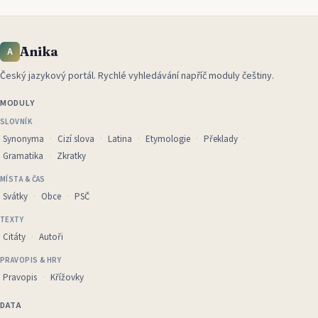
Anika
A
Český jazykový portál
.
Rychlé vyhledávání napříč moduly češtiny.
MODULY
SLOVNÍK
Synonyma
Cizí slova
Latina
Etymologie
Překlady
Gramatika
Zkratky
MÍSTA & ČAS
Svátky
Obce
PSČ
TEXTY
Citáty
Autoři
PRAVOPIS & HRY
Pravopis
Křížovky
DATA