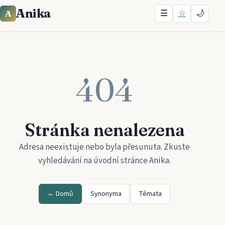
Anika
☰
☆
🌙
A
404
Stránka nenalezena
Adresa neexistuje nebo byla přesunuta. Zkuste
vyhledávání na úvodní stránce
Anika
.
← Domů
Synonyma
Témata