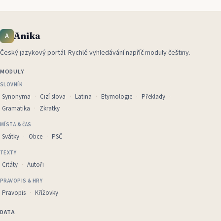
Anika
A
Český jazykový portál
.
Rychlé vyhledávání napříč moduly češtiny.
MODULY
SLOVNÍK
Synonyma
Cizí slova
Latina
Etymologie
Překlady
Gramatika
Zkratky
MÍSTA & ČAS
Svátky
Obce
PSČ
TEXTY
Citáty
Autoři
PRAVOPIS & HRY
Pravopis
Křížovky
DATA