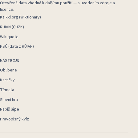
Otevřená data vhodná k dalšímu použití — s uvedením zdroje a
licence.
Kaikki.org (Wiktionary)
RÚIAN (ČÚZK)
Wikiquote
PSČ (data z RÚIAN)
NÁSTROJE
Oblíbené
Kartičky
Témata
Slovní hra
Napiš lépe
Pravopisný kvíz